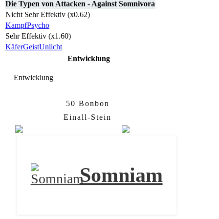
Die Typen von Attacken - Against Somnivora
Nicht Sehr Effektiv (x0.62)
Kampf
Psycho
Sehr Effektiv (x1.60)
Käfer
Geist
Unlicht
Entwicklung
Entwicklung
50 Bonbon
Somniam
Somnivora
Einall-Stein
Somniam