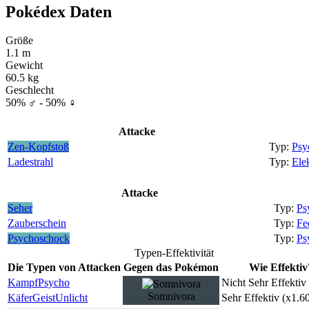
Pokédex Daten
Größe
1.1 m
Gewicht
60.5 kg
Geschlecht
50% ♂ - 50% ♀
Attacke
Zen-Kopfstoß
Psy
Ladestrahl
Ele
Attacke
Seher
Ps
Zauberschein
Fe
Psychoschock
Ps
Typen-Effektivität
Die Typen von Attacken
Gegen das Pokémon
Wie Effektiv
Kampf
Psycho
Nicht Sehr Effektiv
Somnivora
Käfer
Geist
Unlicht
Sehr Effektiv (x1.6