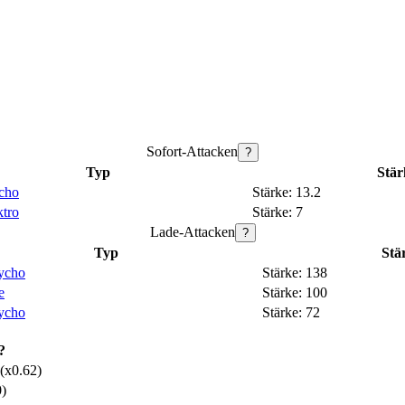
Sofort-Attacken
?
Typ
Stär
cho
13.2
ktro
7
Lade-Attacken
?
Typ
Stä
ycho
138
e
100
ycho
72
?
 (x0.62)
0)