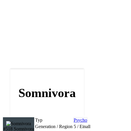
Somnivora
Typ
Psycho
Generation / Region
5 / Einall
#518 Somnivora