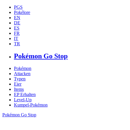
PGS
Pokélore
EN
DE
ES
FR
IT
TR
Pokémon Go Stop
Pokémon
Attacken
Typen
Eier
Items
EP Erhalten
Level-Up
Kumpel-Pokémon
Pokémon Go Stop