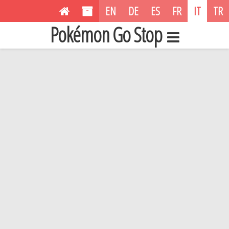
EN
DE
ES
FR
IT
TR
Pokémon Go Stop