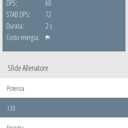
60
72
2 s
Sfide Allenatore
Potenza
120
Energia