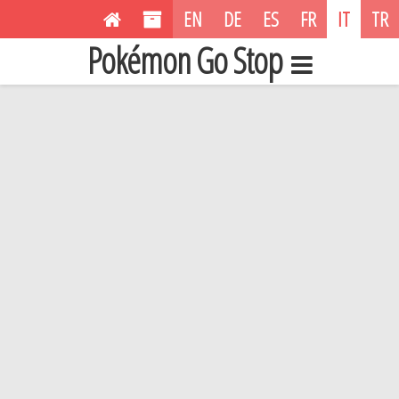
EN
DE
ES
FR
IT
TR
Pokémon Go Stop