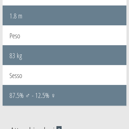
1.8 m
Peso
83 kg
Sesso
87.5% ♂ - 12.5% ♀