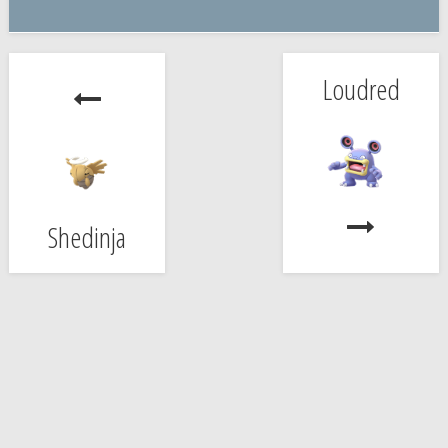
Loudred
Shedinja