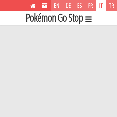
EN
DE
ES
FR
IT
TR
Pokémon Go Stop