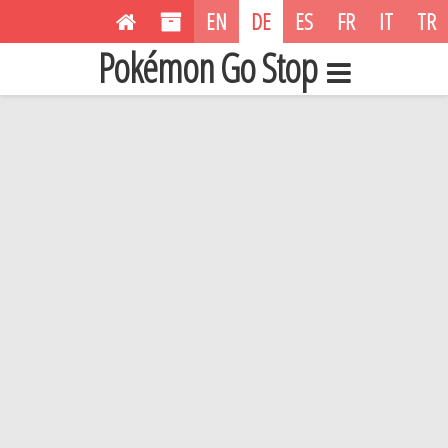
EN
DE
ES
FR
IT
TR
Pokémon Go Stop