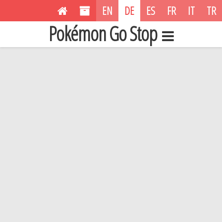
EN
DE
ES
FR
IT
TR
Pokémon Go Stop