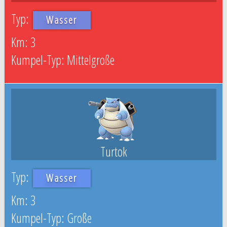
Wasser
3
Mittelgroße
Turtok
Wasser
3
Große