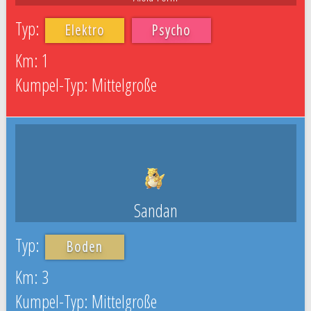
Elektro
Psycho
1
Mittelgroße
Sandan
Boden
3
Mittelgroße