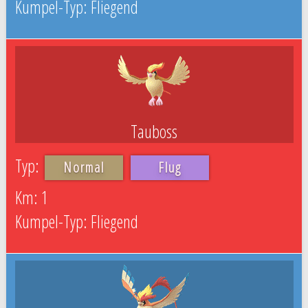
Fliegend
Tauboss
Normal
Flug
1
Fliegend