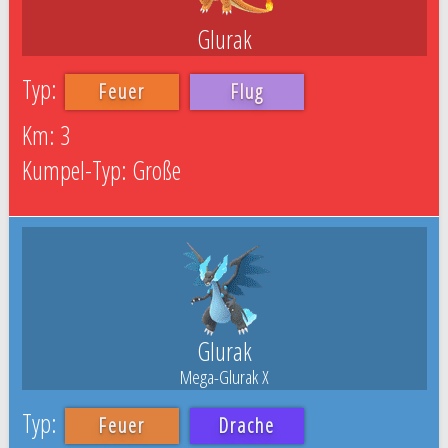
Glurak
Feuer
Flug
3
Große
Glurak
Mega-Glurak X
Feuer
Drache