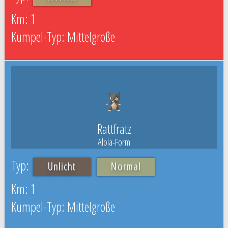
1
Mittelgroße
Rattfratz
Alola-Form
Unlicht
Normal
1
Mittelgroße