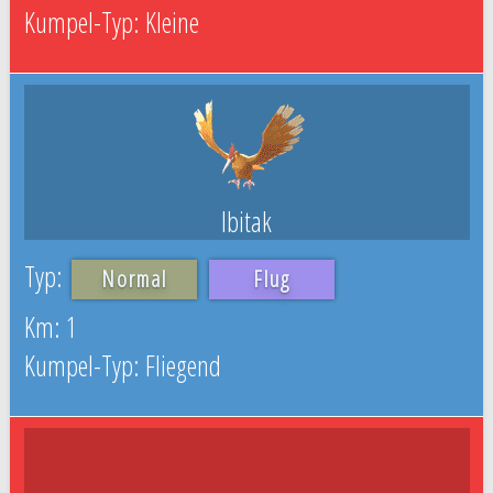
Kleine
Ibitak
Normal
Flug
1
Fliegend