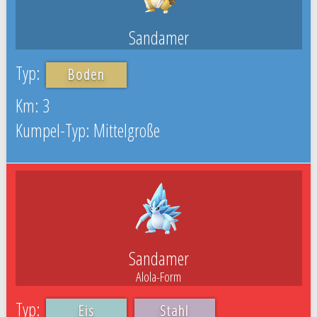
Sandamer
Boden
3
Mittelgroße
Sandamer
Alola-Form
Eis
Stahl