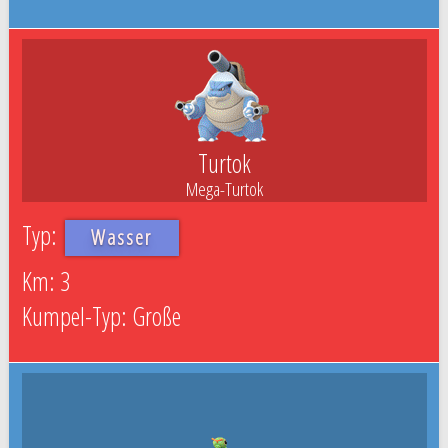
Turtok
Mega-Turtok
Wasser
3
Große