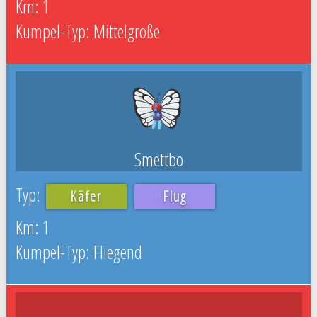
1
Mittelgroße
Smettbo
Käfer
Flug
1
Fliegend