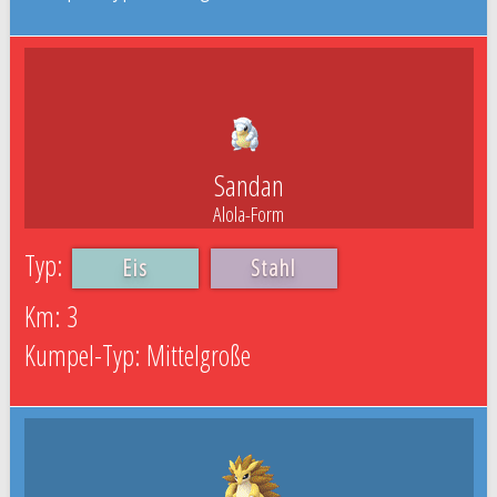
Sandan
Alola-Form
Eis
Stahl
3
Mittelgroße