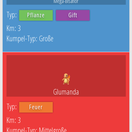
Mega-Bisaflor
Pflanze
Gift
3
Große
Glumanda
Feuer
3
Mittelgroße