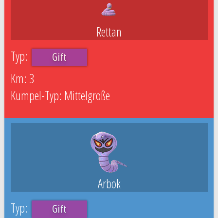
Rettan
Gift
3
Mittelgroße
Arbok
Gift