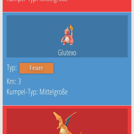
Glutexo
Feuer
3
Mittelgroße