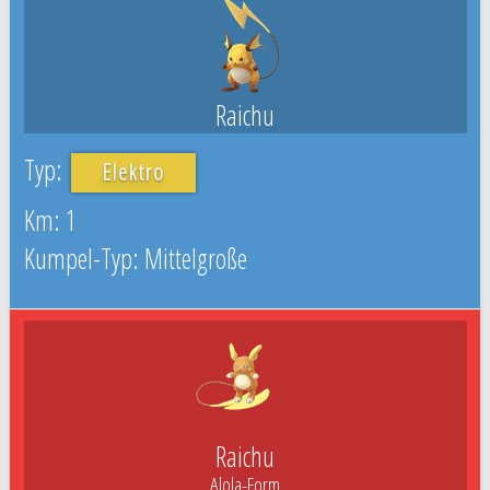
Raichu
Elektro
1
Mittelgroße
Raichu
Alola-Form