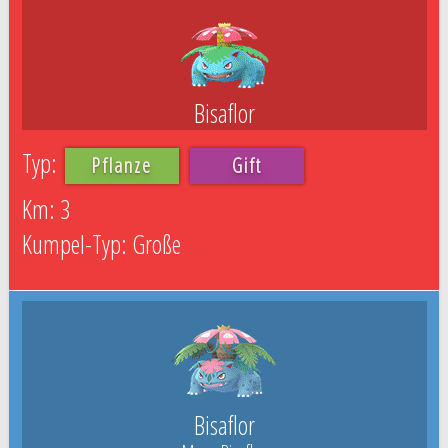
Bisaflor
Pflanze
Gift
3
Große
Bisaflor