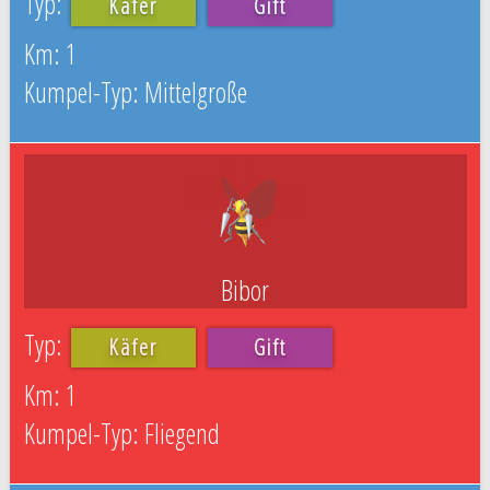
Käfer
Gift
1
Mittelgroße
Bibor
Käfer
Gift
1
Fliegend