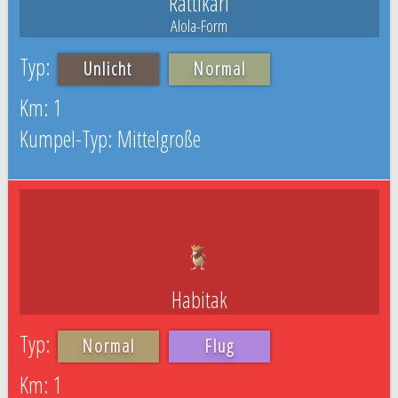
Rattikarl
Alola-Form
Unlicht
Normal
1
Mittelgroße
Habitak
Normal
Flug
1