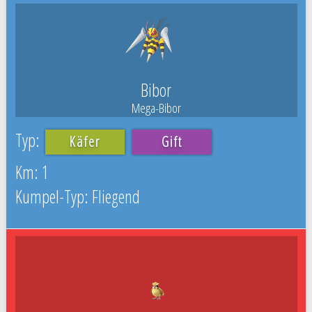
Bibor
Mega-Bibor
Käfer
Gift
1
Fliegend