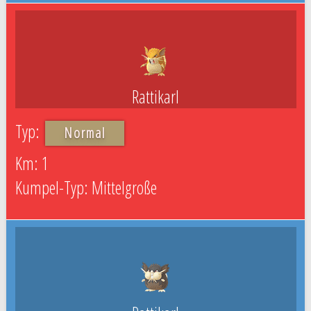
Rattikarl
Normal
1
Mittelgroße