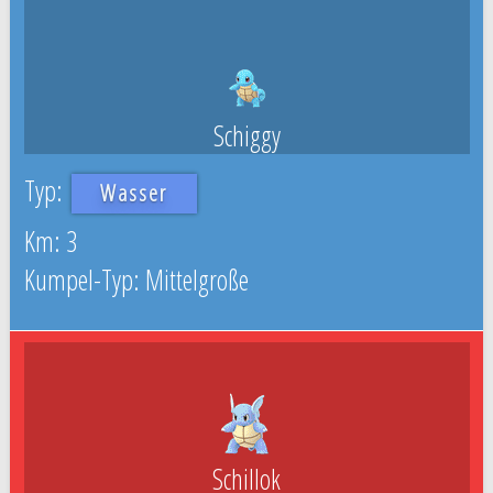
Schiggy
Wasser
3
Mittelgroße
Schillok