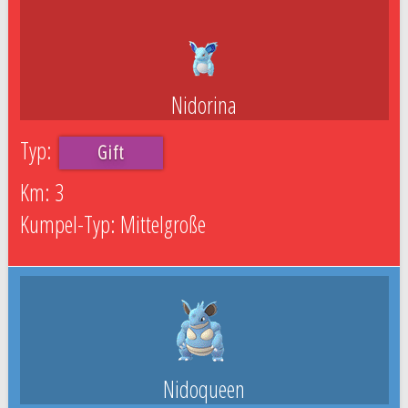
Nidorina
Gift
3
Mittelgroße
Nidoqueen