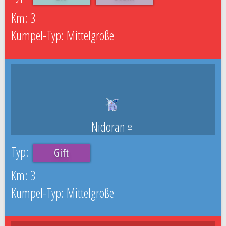
3
Mittelgroße
Nidoran♀
Gift
3
Mittelgroße