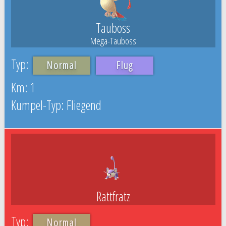
Tauboss
Mega-Tauboss
Normal
Flug
1
Fliegend
Rattfratz
Normal