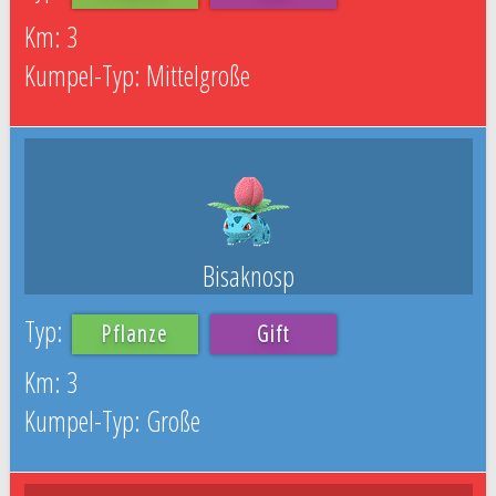
3
Mittelgroße
Bisaknosp
Pflanze
Gift
3
Große