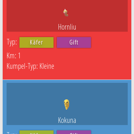
Hornliu
Käfer
Gift
1
Kleine
Kokuna