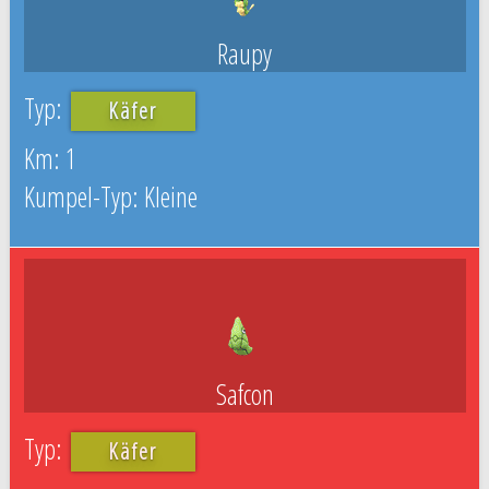
Raupy
Käfer
1
Kleine
Safcon
Käfer