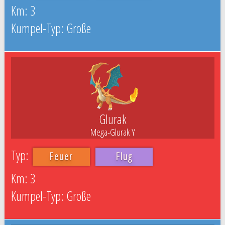
3
Große
Glurak
Mega-Glurak Y
Feuer
Flug
3
Große