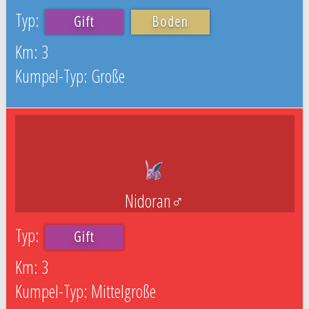
Gift
Boden
3
Große
Nidoran♂
Gift
3
Mittelgroße