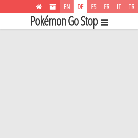
EN
DE
ES
FR
IT
TR
Pokémon Go Stop