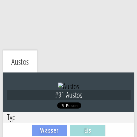
Austos
#91 Austos
Typ
Wasser
Eis