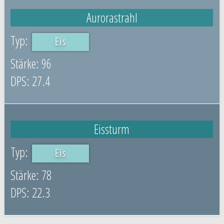
Aurorastrahl
Eis
96
27.4
Eissturm
Eis
78
22.3