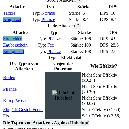
Sofort-Attacken
?
Attacke
Typ
Stärke
DPS
Tackle
Normal
5
10
Kugelsaat
Pflanze
8.4
8.4
Lade-Attacken
?
Attacke
Typ
Stärke
DPS
Strauchler
Pflanze
108
43.2
Zauberschein
Fee
100
28.6
Energieball
Pflanze
108
27
Typen-Effektivität
Die Typen von
Gegen das
Wie Effektiv?
Attacken
Pokémon
Nicht Sehr Effektiv
Boden
(x0.24)
Nicht Sehr Effektiv
Pflanze
(x0.39)
Hubelupf
Nicht Sehr Effektiv
Kampf
Wasser
(x0.62)
Flug
Gift
Gestein
Feuer
Sehr Effektiv (x1.60)
Eis
Sehr Effektiv (x2.56)
Die Typen von Attacken - Against Hubelupf