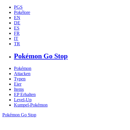
PGS
Pokélore
EN
DE
ES
FR
IT
TR
Pokémon Go Stop
Pokémon
Attacken
Typen
Eier
Items
EP Erhalten
Level-Up
Kumpel-Pokémon
Pokémon Go Stop