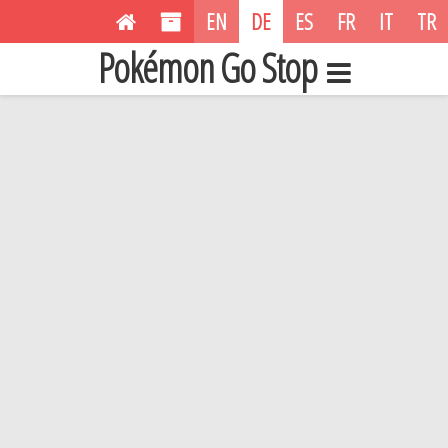
EN
DE
ES
FR
IT
TR
Pokémon Go Stop