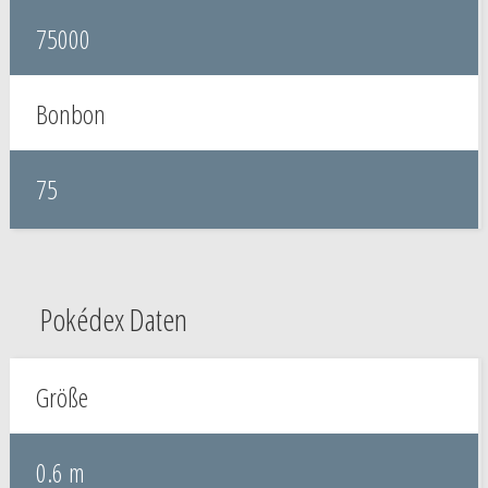
75000
Bonbon
75
Pokédex Daten
Größe
0.6 m