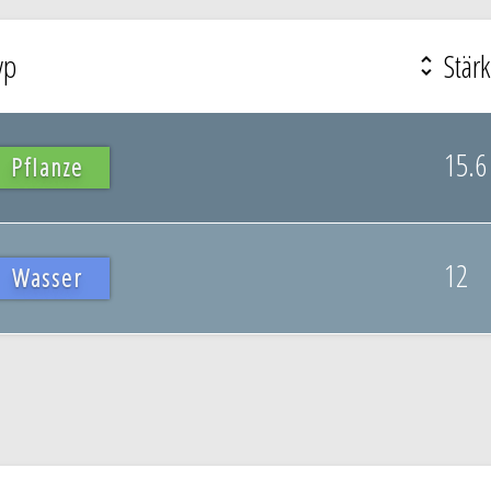
yp
Stär
15.6
Pflanze
12
Wasser