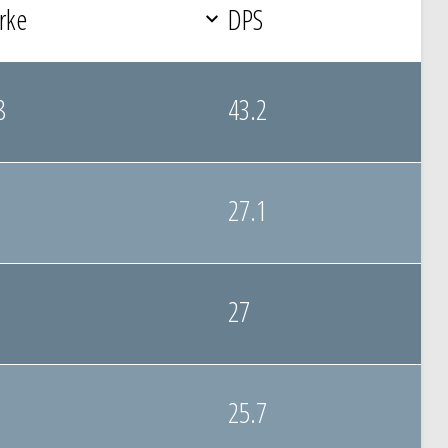
rke
DPS
8
43.2
27.1
27
25.7