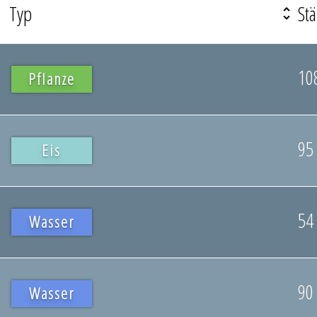
Typ
Stä
10
Pflanze
95
Eis
54
Wasser
90
Wasser