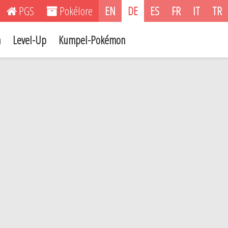
PGS
Pokélore
EN
DE
ES
FR
IT
TR
n
Level-Up
Kumpel-Pokémon