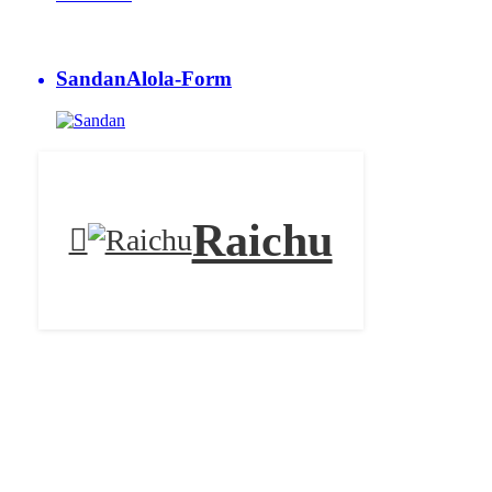
Sandan
Alola-Form
Raichu