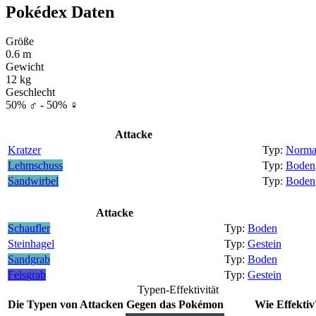
Pokédex Daten
Größe
0.6 m
Gewicht
12 kg
Geschlecht
50% ♂ - 50% ♀
Attacke
Kratzer
Norma
Lehmschuss
Boden
Sandwirbel
Boden
Attacke
Schaufler
Boden
Steinhagel
Gestein
Sandgrab
Boden
Felsgrab
Gestein
Typen-Effektivität
Die Typen von Attacken
Gegen das Pokémon
Wie Effektiv