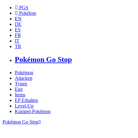
PGS
Pokélore
EN
DE
ES
FR
IT
TR
Pokémon Go Stop
Pokémon
Attacken
Typen
Eier
Items
EP Erhalten
Level-Up
Kumpel-Pokémon
Pokémon Go Stop