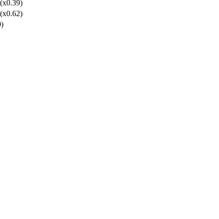
 (x0.39)
 (x0.62)
0)