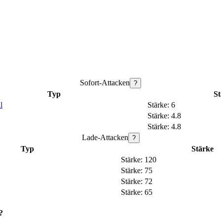
Sofort-Attacken
?
Typ
St
l
6
4.8
4.8
Lade-Attacken
?
Typ
Stärke
120
75
72
65
?