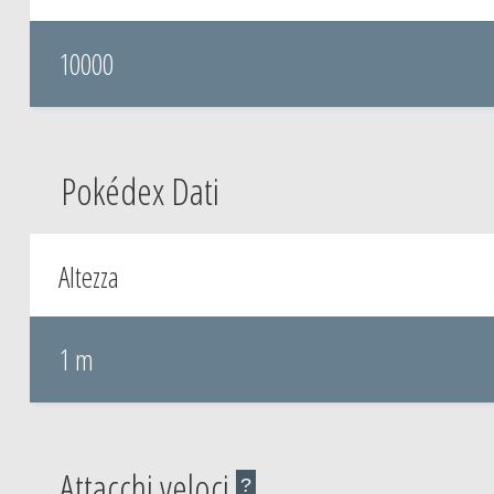
10000
Pokédex Dati
Altezza
1 m
Attacchi veloci
?