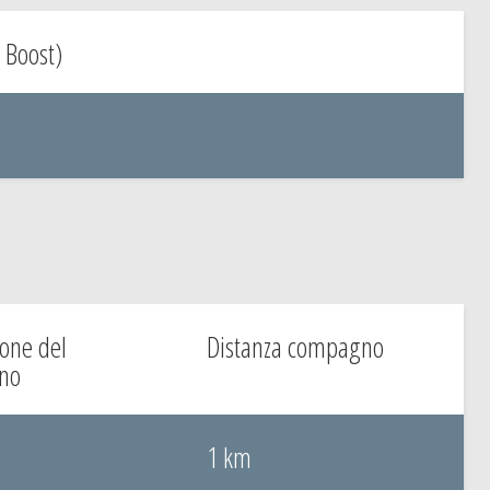
Boost)
one del
Distanza compagno
no
1 km