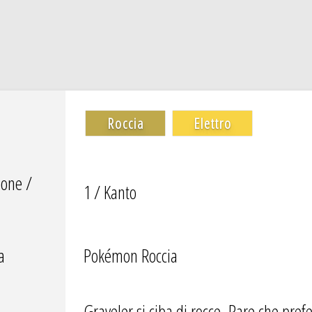
Roccia
Elettro
ione /
1 / Kanto
a
Pokémon Roccia
Graveler si ciba di rocce. Pare che pref