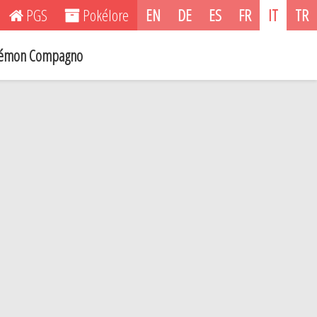
PGS
Pokélore
EN
DE
ES
FR
IT
TR
émon Compagno