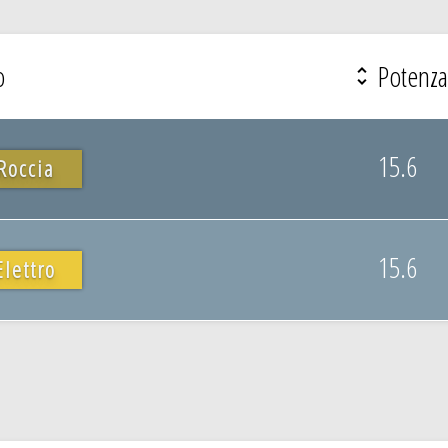
o
Potenza
15.6
Roccia
15.6
Elettro