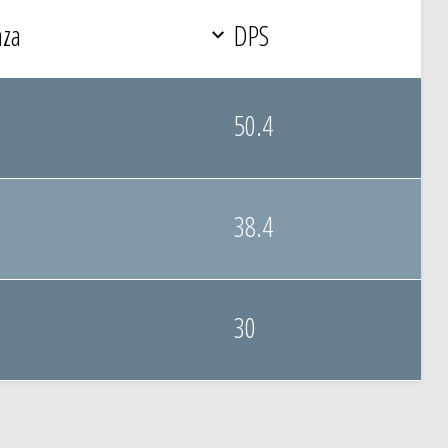
nza
DPS
50.4
38.4
30