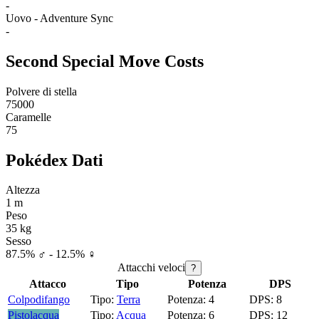
-
Uovo - Adventure Sync
-
Second Special Move Costs
Polvere di stella
75000
Caramelle
75
Pokédex Dati
Altezza
1 m
Peso
35 kg
Sesso
87.5% ♂ - 12.5% ♀
Attacchi veloci
?
Attacco
Tipo
Potenza
DPS
Colpodifango
Terra
4
8
Pistolacqua
Acqua
6
12