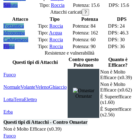
Sassata
Roccia
15.6
15.6
Attacchi caricati
?
Attacco
Tipo
Potenza
DPS
Forzantica
Roccia
84
24
Idropompa
Acqua
162
46.3
Cadutamassi
Roccia
60
30
Frana
Roccia
90
36
Resistenze e vulnerabilità
Contro questo
Quanto è
Questi tipi di Attacchi
Pokémon
Efficace?
Non è Molto
Fuoco
Efficace (x0.39)
Non è Molto
Normale
Volante
Veleno
Ghiaccio
Efficace (x0.62)
Omastar
È Superefficace
Lotta
Terra
Elettro
(x1.60)
È Superefficace
Erba
(x2.56)
Questi tipi di Attacchi - Contro Omastar
Non è Molto Efficace (x0.39)
Fuoco