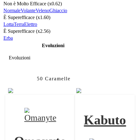
Non è Molto Efficace (x0.62)
Normale
Volante
Veleno
Ghiaccio
È Superefficace (x1.60)
Lotta
Terra
Elettro
È Superefficace (x2.56)
Erba
Evoluzioni
Evoluzioni
Omanyte
Omastar
50 Caramelle
Kabuto