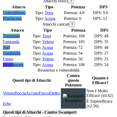
Attacchi veloci
?
Attacco
Tipo
Potenza
DPS
Colpodifango
Terra
4.8
9.6
Pistolacqua
Acqua
6
12
Attacchi caricati
?
Attacco
Tipo
Potenza
DPS
Terremoto
Terra
168
48
Fangonda
Veleno
105
35
Surf
Acqua
72
48
Fanghiglia
Acqua
54
27
Fango
Veleno
50
25
Idrocannone
Acqua
108
54
Resistenze e vulnerabilità
Contro
Quanto è
Questi tipi di Attacchi
questo
Efficace?
Pokémon
Non è Molto
Veleno
Roccia
Acciaio
Fuoco
Elettro
Efficace (x0.62)
Swampert
È Superefficace
Erba
(x2.56)
Questi tipi di Attacchi - Contro Swampert