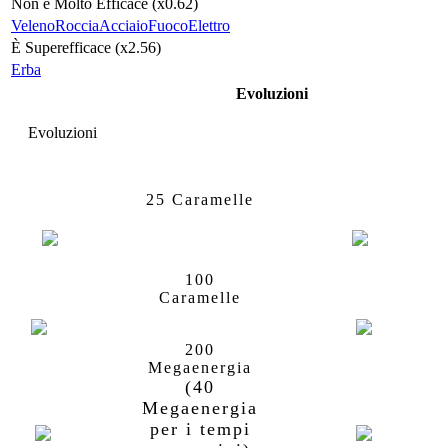
Non è Molto Efficace (x0.62)
Veleno
Roccia
Acciaio
Fuoco
Elettro
È Superefficace (x2.56)
Erba
Evoluzioni
Evoluzioni
Mudkip
Marshtom
25 Caramelle
100
Marshtomp
Swampert
Caramelle
200
Megaenergia
(40
Swampert
Swampert
MegaS
Megaenergia
per i tempi