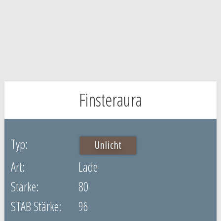
Finsteraura
Unlicht
Lade
80
96