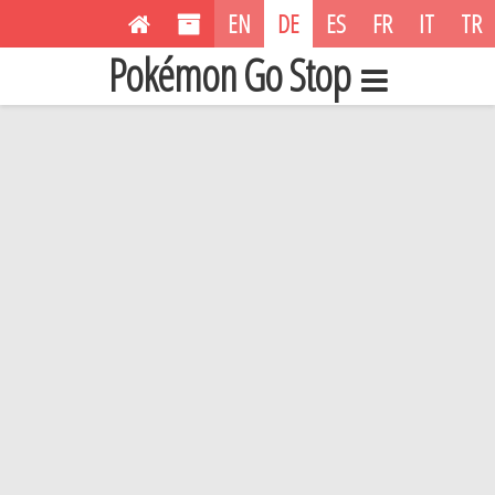
EN
DE
ES
FR
IT
TR
Pokémon Go Stop