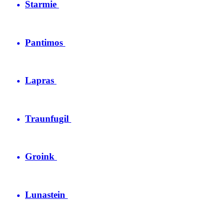
Starmie
Pantimos
Lapras
Traunfugil
Groink
Lunastein