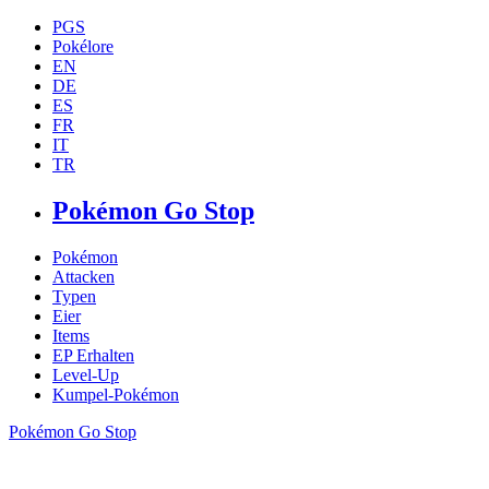
PGS
Pokélore
EN
DE
ES
FR
IT
TR
Pokémon Go Stop
Pokémon
Attacken
Typen
Eier
Items
EP Erhalten
Level-Up
Kumpel-Pokémon
Pokémon Go Stop