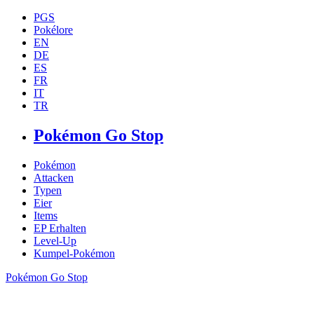
PGS
Pokélore
EN
DE
ES
FR
IT
TR
Pokémon Go Stop
Pokémon
Attacken
Typen
Eier
Items
EP Erhalten
Level-Up
Kumpel-Pokémon
Pokémon Go Stop