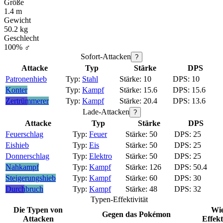
Größe
1.4 m
Gewicht
50.2 kg
Geschlecht
100% ♂
Sofort-Attacken
?
Attacke
Typ
Stärke
DPS
Patronenhieb
Stahl
10
10
Konter
Kampf
15.6
15.6
Zertrümmerer
Kampf
20.4
13.6
Lade-Attacken
?
Attacke
Typ
Stärke
DPS
Feuerschlag
Feuer
50
25
Eishieb
Eis
50
25
Donnerschlag
Elektro
50
25
Nahkampf
Kampf
126
50.4
Steigerungshieb
Kampf
60
30
Durchbruch
Kampf
48
32
Typen-Effektivität
Die Typen von
Wi
Gegen das Pokémon
Attacken
Effekt