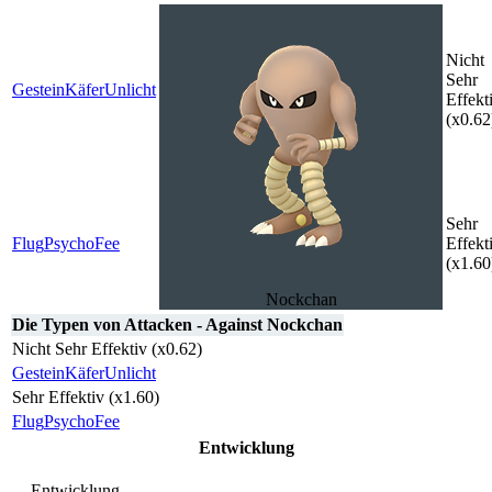
Nicht
Sehr
Gestein
Käfer
Unlicht
Effekt
(x0.62
Sehr
Flug
Psycho
Fee
Effekt
(x1.60
Nockchan
Die Typen von Attacken - Against Nockchan
Nicht Sehr Effektiv (x0.62)
Gestein
Käfer
Unlicht
Sehr Effektiv (x1.60)
Flug
Psycho
Fee
Entwicklung
Entwicklung