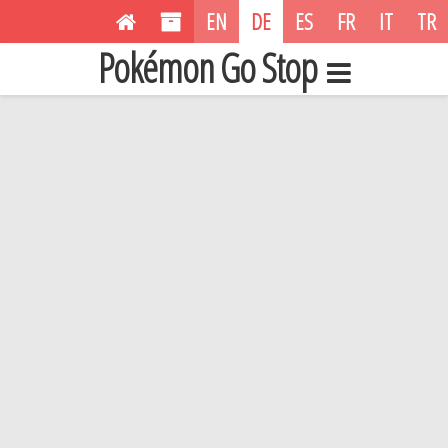
EN
DE
ES
FR
IT
TR
Pokémon Go Stop