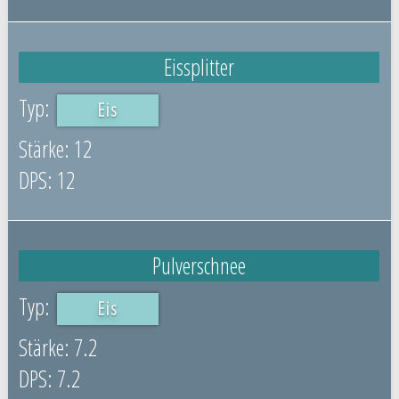
Eissplitter
Eis
12
12
Pulverschnee
Eis
7.2
7.2