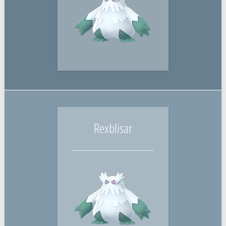
Rexblisar