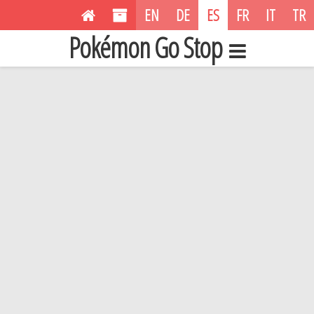
EN
DE
ES
FR
IT
TR
Pokémon Go Stop