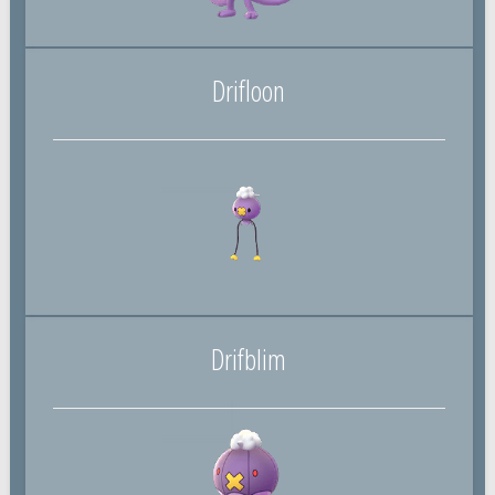
Drifloon
Drifblim