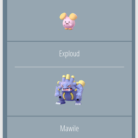
Exploud
Mawile