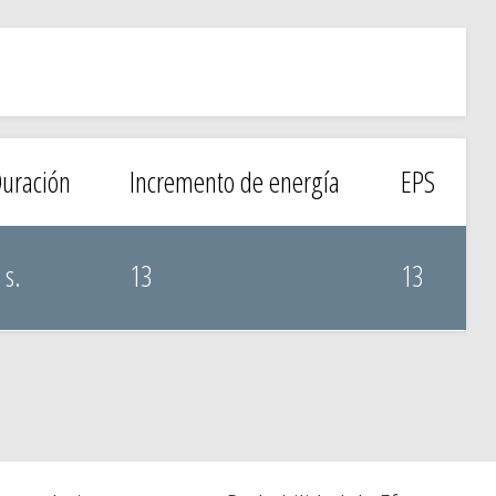
uración
Incremento de energía
EPS
 s.
13
13