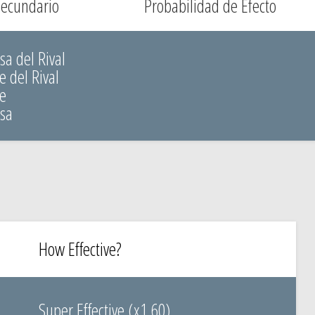
Secundario
Probabilidad de Efecto
sa del Rival
e del Rival
ue
nsa
How Effective?
Super Effective (x1.60)