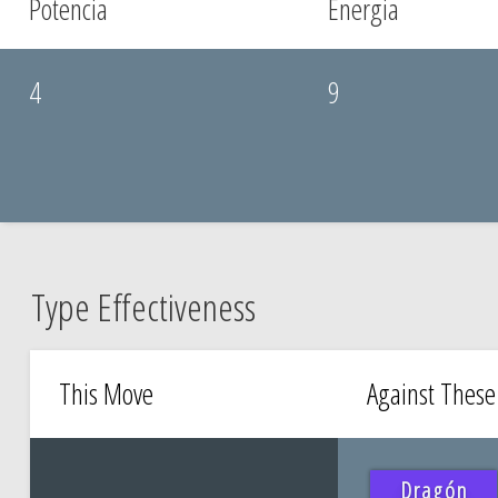
Potencia
Energia
4
9
Type Effectiveness
This Move
Against Thes
Dragón