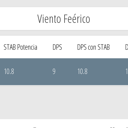
Viento Feérico
STAB Potencia
DPS
DPS con STAB
D
10.8
9
10.8
1