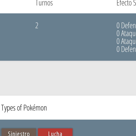
Turnos
Efecto 
2
0 Defen
0 Ataqu
0 Ataq
0 Defe
e Types of Pokémon
Siniestro
Lucha