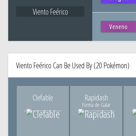
Viento Feérico
Veneno
Viento Feérico Can Be Used By (20 Pokémon)
Clefable
Rapidash
Forma de Galar