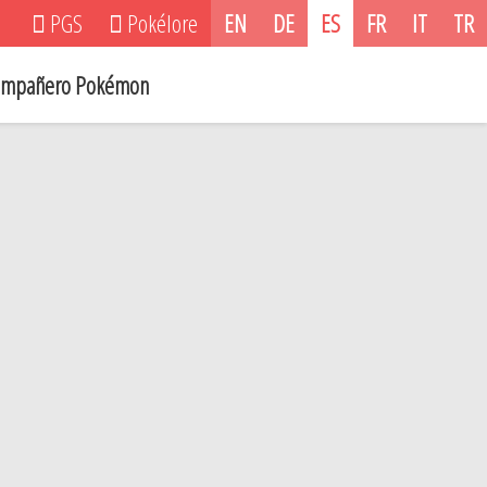
PGS
Pokélore
EN
DE
ES
FR
IT
TR
mpañero Pokémon