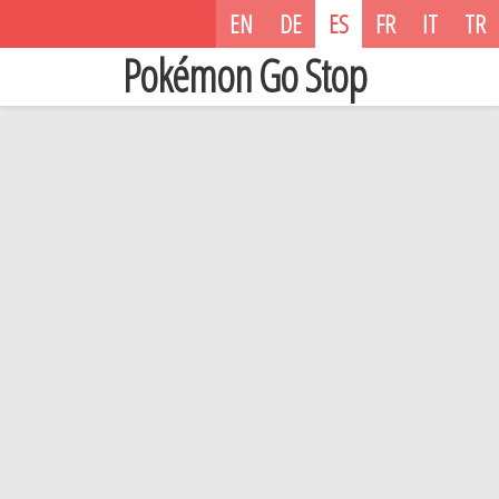
EN
DE
ES
FR
IT
TR
Pokémon Go Stop