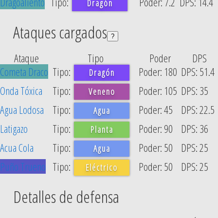
Dragoaliento
7.2
14.4
Dragón
Ataques cargados
?
Ataque
Tipo
Poder
DPS
Cometa Draco
180
51.4
Dragón
Onda Tóxica
105
35
Veneno
Agua Lodosa
45
22.5
Agua
Latigazo
90
36
Planta
Acua Cola
50
25
Agua
Puño Trueno
50
25
Eléctrico
Detalles de defensa