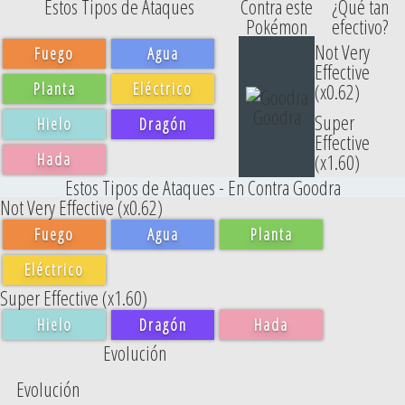
Estos Tipos de Ataques
Contra este
¿Qué tan
Pokémon
efectivo?
Not Very
Fuego
Agua
Effective
Planta
Eléctrico
(x0.62)
Goodra
Super
Hielo
Dragón
Effective
Hada
(x1.60)
Estos Tipos de Ataques - En Contra Goodra
Not Very Effective (x0.62)
Fuego
Agua
Planta
Eléctrico
Super Effective (x1.60)
Hielo
Dragón
Hada
Evolución
Evolución