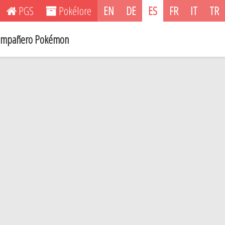
PGS
Pokélore
EN
DE
ES
FR
IT
TR
mpañero Pokémon