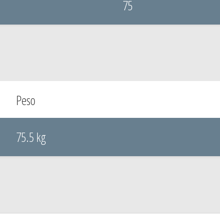
75
Peso
75.5 kg