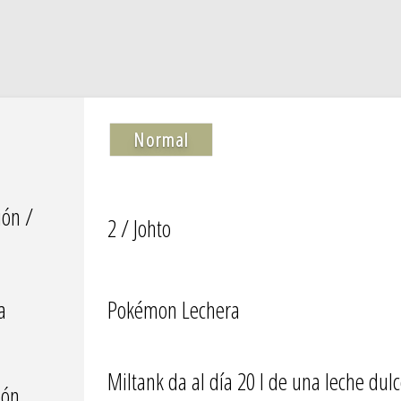
Normal
ión /
2 / Johto
a
Pokémon Lechera
Miltank da al día 20 l de una leche dul
ión