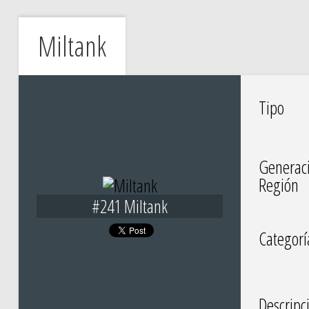
Miltank
Tipo
Generac
Región
#241 Miltank
Categorí
Descripc