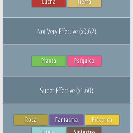
Lucha
Tierra
Not Very Effective (x0.62)
Planta
Psíquico
Super Effective (x1.60)
Roca
Fantasma
Eléctrico
Hielo
Siniestro