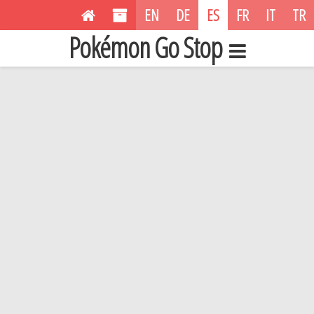
EN
DE
ES
FR
IT
TR
Pokémon Go Stop