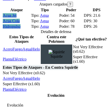
Ataques cargados
?
Ataque
Tipo
Poder
DPS
Acua Jet
Agua
54
21.6
Acua Cola
Agua
60
30
Hidropulso
Agua
78
26
Detalles de defensa
Estos Tipos de
Contra este
¿Qué tan efectivo?
Ataques
Pokémon
Not Very Effective
Acero
Fuego
Agua
Hielo
(x0.62)
Squirtle
Super Effective
Planta
Eléctrico
(x1.60)
Estos Tipos de Ataques - En Contra Squirtle
Not Very Effective (x0.62)
Acero
Fuego
Agua
Hielo
Super Effective (x1.60)
Planta
Eléctrico
Evolución
Evolución