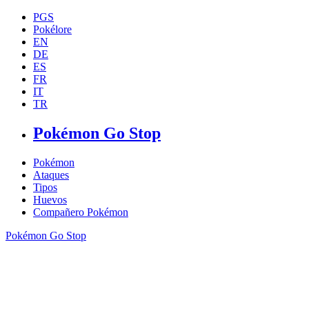
PGS
Pokélore
EN
DE
ES
FR
IT
TR
Pokémon Go Stop
Pokémon
Ataques
Tipos
Huevos
Compañero Pokémon
Pokémon Go Stop