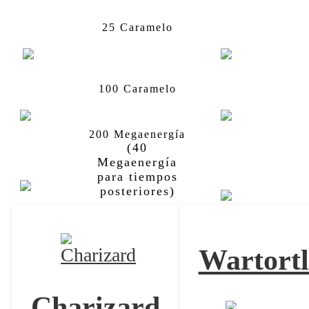
Squirtle
Wartortle
25 Caramelo
Wartortle
Blastoise
100 Caramelo
200 Megaenergía
Blastoise
Mega-
(40
Blastoise
Megaenergía
Blastoise
para tiempos
posteriores)
Wartortl
Charizard