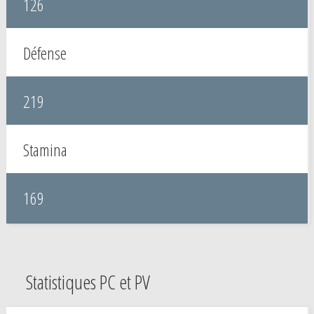
126
Défense
219
Stamina
169
Statistiques PC et PV