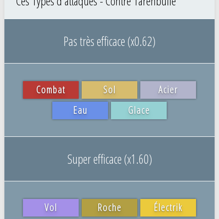
Ces Types d'attaques - Contre Tarenbulle
Pas très efficace (x0.62)
Combat
Sol
Acier
Eau
Glace
Super efficace (x1.60)
Vol
Roche
Électrik