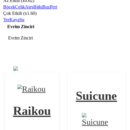
Az Etkili (x0.62)
Böcek
Çelik
Ateş
Bitki
Buz
Peri
Çok Etkili (x1.60)
Yer
Kaya
Su
Evrim Zinciri
Evrim Zinciri
Entei
Suicune
Raikou