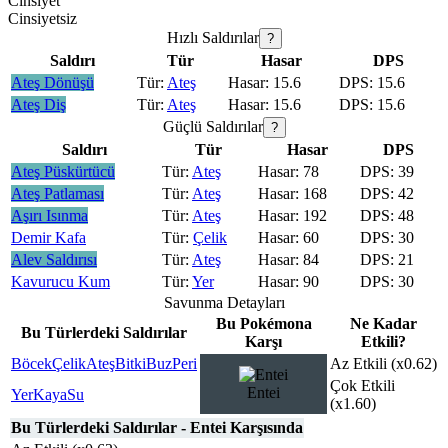
Cinsiyet
Cinsiyetsiz
Hızlı Saldırılar
?
Saldırı
Tür
Hasar
DPS
Ateş Dönüşü
Ateş
15.6
15.6
Ateş Diş
Ateş
15.6
15.6
Güçlü Saldırılar
?
Saldırı
Tür
Hasar
DPS
Ateş Püskürtücü
Ateş
78
39
Ateş Patlaması
Ateş
168
42
Aşırı Isınma
Ateş
192
48
Demir Kafa
Çelik
60
30
Alev Saldırısı
Ateş
84
21
Kavurucu Kum
Yer
90
30
Savunma Detayları
Bu Pokémona
Ne Kadar
Bu Türlerdeki Saldırılar
Karşı
Etkili?
Böcek
Çelik
Ateş
Bitki
Buz
Peri
Az Etkili (x0.62)
Çok Etkili
Entei
Yer
Kaya
Su
(x1.60)
Bu Türlerdeki Saldırılar - Entei Karşısında