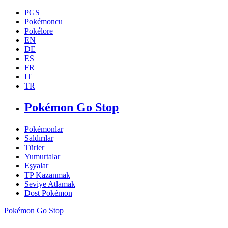
PGS
Pokémoncu
Pokélore
EN
DE
ES
FR
IT
TR
Pokémon Go Stop
Pokémonlar
Saldırılar
Türler
Yumurtalar
Eşyalar
TP Kazanmak
Seviye Atlamak
Dost Pokémon
Pokémon Go Stop