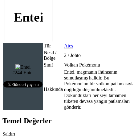
Entei
Tür
Ateş
Nesil /
2 / Johto
Bölge
Sınıf
Volkan Pokémonu
Entei, magmanın ihtirasının
#244 Entei
somutlaşmış halidir. Bu
Pokémon'un bir volkan patlamasıyla
Hakkında
doğduğu düşünülmektedir.
Dokundukları her şeyi tamamen
tüketen devasa yangın patlamaları
gönderir.
Temel Değerler
Saldırı