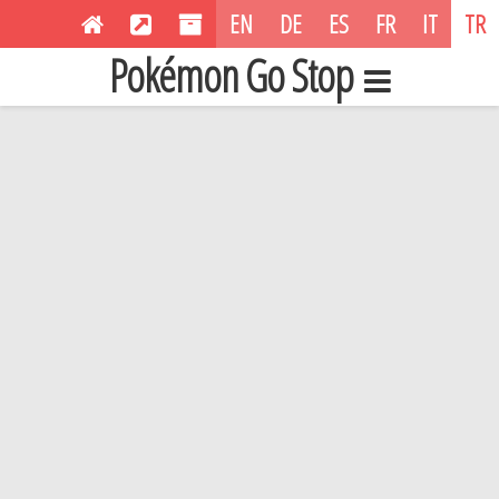
EN
DE
ES
FR
IT
TR
Pokémon Go Stop