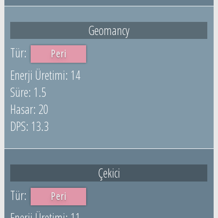
Geomancy
Peri
14
1.5
20
13.3
Çekici
Peri
11