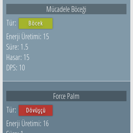
Mücadele Böceği
Böcek
15
1.5
15
10
Force Palm
Dövüşçü
16