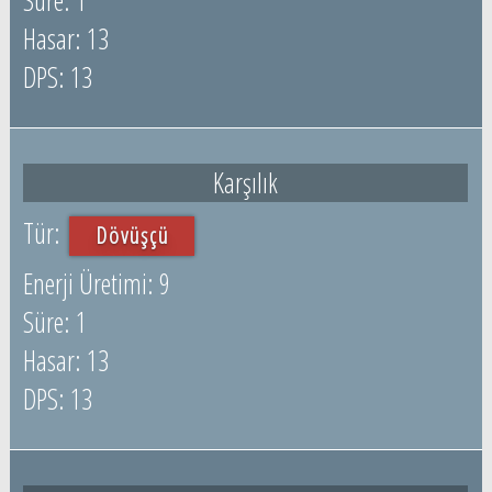
1
13
13
Karşılık
Dövüşçü
9
1
13
13