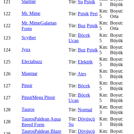
Starmie
121
Su
Psişik
3
Büyük
Mr. Mime
122
Psişik
Peri
5
Orta
Mr. Mime
Galarian
122
Buz
Psişik
5
Orta
Form
Böcek
Scyther
123
Uçan
5
Büyük
Jynx
124
Buz
Psişik
5
Büyük
Electabuzz
125
Elektrik
5
Büyük
Magmar
126
Ateş
5
Büyük
Pinsir
127
Böcek
5
Büyük
Böcek
Pinsir
Mega Pinsir
127
Uçan
5
Büyük
Tauros
128
Normal
3
Büyük
Tauros
Paldean Aqua
Dövüşçü
128
Su
3
Büyük
Breed Form
Tauros
Paldean Blaze
Dövüşçü
128