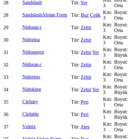
Sandslash
28
Yer
3
Orta
Sandslash
Alolan Form
28
Buz
Çelik
3
Orta
Nidoran♀
29
Zehir
3
Orta
Nidorina
30
Zehir
3
Orta
Nidoqueen
31
Zehir
Yer
3
Büyük
Nidoran♂
32
Zehir
3
Orta
Nidorino
33
Zehir
3
Orta
Nidoking
34
Zehir
Yer
3
Büyük
Clefairy
35
Peri
1
Orta
Clefable
36
Peri
1
Büyük
Vulpix
37
Ateş
3
Orta
Vulpix
Alolan Form