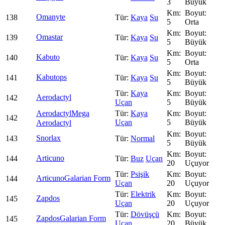
3
Büyük
Omanyte
138
Kaya
Su
5
Orta
Omastar
139
Kaya
Su
5
Büyük
Kabuto
140
Kaya
Su
5
Orta
Kabutops
141
Kaya
Su
5
Büyük
Kaya
Aerodactyl
142
Uçan
5
Büyük
Aerodactyl
Mega
Kaya
142
Uçan
5
Büyük
Aerodactyl
Snorlax
143
Normal
5
Büyük
Articuno
144
Buz
Uçan
20
Uçuyor
Psişik
Articuno
Galarian Form
144
Uçan
20
Uçuyor
Elektrik
Zapdos
145
Uçan
20
Uçuyor
Dövüşçü
Zapdos
Galarian Form
145
Uçan
20
Büyük