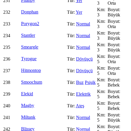
Phanpy
231
Yer
3
Orta
Donphan
232
Yer
3
Büyük
Porygon2
233
Normal
3
Orta
Stantler
234
Normal
3
Büyük
Smeargle
235
Normal
3
Büyük
Tyrogue
236
Dövüşçü
5
Orta
Hitmontop
237
Dövüşçü
5
Orta
Smoochum
238
Buz
Psişik
5
Bebek
Elekid
239
Elektrik
5
Bebek
Magby
240
Ateş
5
Bebek
Miltank
241
Normal
5
Büyük
Blissey
242
Normal