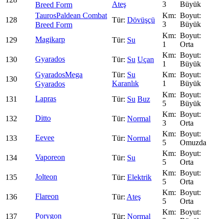
Ateş
3
Büyük
Breed Form
Tauros
Paldean Combat
128
Dövüşçü
3
Büyük
Breed Form
Magikarp
129
Su
1
Orta
Gyarados
130
Su
Uçan
1
Büyük
Gyarados
Mega
Su
130
Karanlık
1
Büyük
Gyarados
Lapras
131
Su
Buz
5
Büyük
Ditto
132
Normal
3
Orta
Eevee
133
Normal
5
Omuzda
Vaporeon
134
Su
5
Orta
Jolteon
135
Elektrik
5
Orta
Flareon
136
Ateş
5
Orta
Porygon
137
Normal