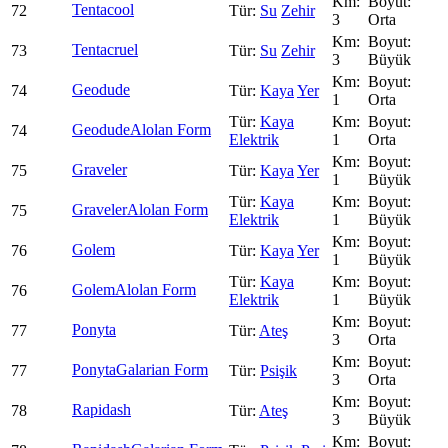
Tentacool
72
Su
Zehir
3
Orta
Tentacruel
73
Su
Zehir
3
Büyük
Geodude
74
Kaya
Yer
1
Orta
Kaya
Geodude
Alolan Form
74
Elektrik
1
Orta
Graveler
75
Kaya
Yer
1
Büyük
Kaya
Graveler
Alolan Form
75
Elektrik
1
Büyük
Golem
76
Kaya
Yer
1
Büyük
Kaya
Golem
Alolan Form
76
Elektrik
1
Büyük
Ponyta
77
Ateş
3
Orta
Ponyta
Galarian Form
77
Psişik
3
Orta
Rapidash
78
Ateş
3
Büyük