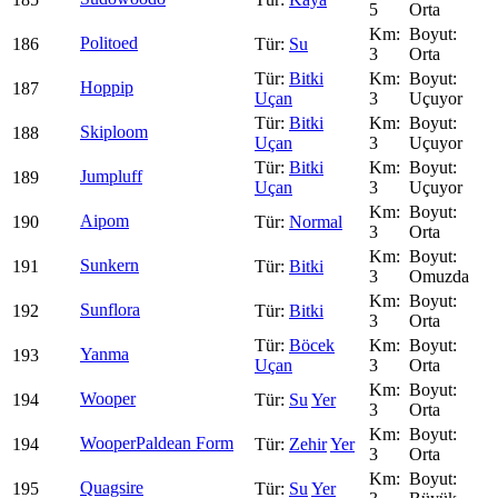
5
Orta
Politoed
186
Su
3
Orta
Bitki
Hoppip
187
Uçan
3
Uçuyor
Bitki
Skiploom
188
Uçan
3
Uçuyor
Bitki
Jumpluff
189
Uçan
3
Uçuyor
Aipom
190
Normal
3
Orta
Sunkern
191
Bitki
3
Omuzda
Sunflora
192
Bitki
3
Orta
Böcek
Yanma
193
Uçan
3
Orta
Wooper
194
Su
Yer
3
Orta
Wooper
Paldean Form
194
Zehir
Yer
3
Orta
Quagsire
195
Su
Yer