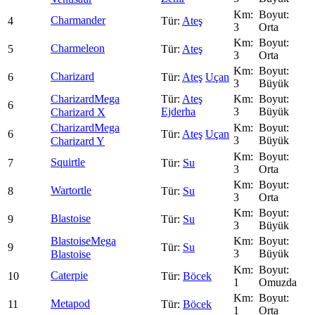
Charmander
4
Ateş
3
Orta
Charmeleon
5
Ateş
3
Orta
Charizard
6
Ateş
Uçan
3
Büyük
Charizard
Mega
Ateş
6
Ejderha
3
Büyük
Charizard X
Charizard
Mega
6
Ateş
Uçan
3
Büyük
Charizard Y
Squirtle
7
Su
3
Orta
Wartortle
8
Su
3
Orta
Blastoise
9
Su
3
Büyük
Blastoise
Mega
9
Su
3
Büyük
Blastoise
Caterpie
10
Böcek
1
Omuzda
Metapod
11
Böcek
1
Orta