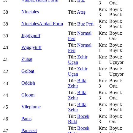
37
Buz
3
Orta
Ninetales
38
Ateş
3
Büyük
Ninetales
Alolan Form
38
Buz
Peri
3
Büyük
Normal
Jigglypuff
39
Peri
1
Orta
Normal
Wigglytuff
40
Peri
1
Büyük
Zehir
Zubat
41
Uçan
1
Uçuyor
Zehir
Golbat
42
Uçan
1
Uçuyor
Bitki
Oddish
43
Zehir
3
Orta
Bitki
Gloom
44
Zehir
3
Orta
Bitki
Vileplume
45
Zehir
3
Büyük
Böcek
Paras
46
Bitki
3
Orta
Böcek
Parasect
47