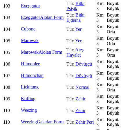
Bitki
Exeggutor
103
Psişik
3
Büyük
Bitki
Exeggutor
Alolan Form
103
Ejderha
3
Büyük
Cubone
104
Yer
3
Orta
Marowak
105
Yer
3
Orta
Ateş
Marowak
Alolan Form
105
Hayalet
3
Orta
Hitmonlee
106
Dövüşçü
5
Büyük
Hitmonchan
107
Dövüşçü
5
Büyük
Lickitung
108
Normal
3
Orta
Koffing
109
Zehir
3
Büyük
Weezing
110
Zehir
3
Büyük
Weezing
Galarian Form
110
Zehir
Peri
3
Büyük