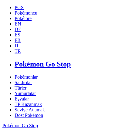
PGS
Pokémoncu
Pokélore
EN
DE
ES
FR
IT
TR
Pokémon Go Stop
Pokémonlar
Saldırılar
Türler
Yumurtalar
Eşyalar
TP Kazanmak
Seviye Atlamak
Dost Pokémon
Pokémon Go Stop