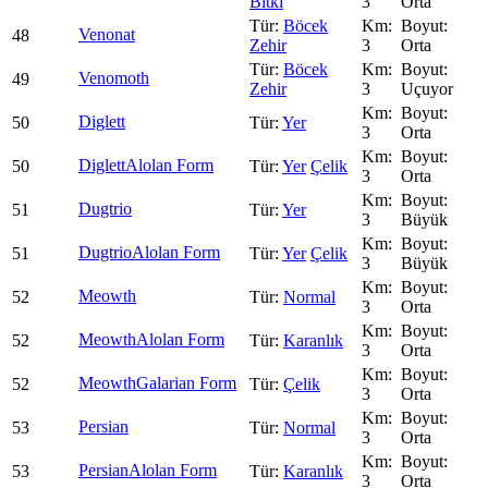
Bitki
3
Orta
Böcek
Venonat
48
Zehir
3
Orta
Böcek
Venomoth
49
Zehir
3
Uçuyor
Diglett
50
Yer
3
Orta
Diglett
Alolan Form
50
Yer
Çelik
3
Orta
Dugtrio
51
Yer
3
Büyük
Dugtrio
Alolan Form
51
Yer
Çelik
3
Büyük
Meowth
52
Normal
3
Orta
Meowth
Alolan Form
52
Karanlık
3
Orta
Meowth
Galarian Form
52
Çelik
3
Orta
Persian
53
Normal
3
Orta
Persian
Alolan Form
53
Karanlık
3
Orta