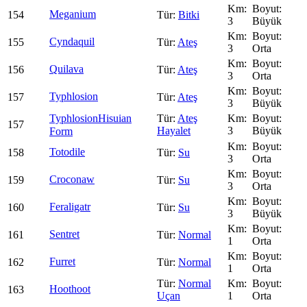
Meganium
154
Bitki
3
Büyük
Cyndaquil
155
Ateş
3
Orta
Quilava
156
Ateş
3
Orta
Typhlosion
157
Ateş
3
Büyük
Typhlosion
Hisuian
Ateş
157
Hayalet
3
Büyük
Form
Totodile
158
Su
3
Orta
Croconaw
159
Su
3
Orta
Feraligatr
160
Su
3
Büyük
Sentret
161
Normal
1
Orta
Furret
162
Normal
1
Orta
Normal
Hoothoot
163
Uçan
1
Orta