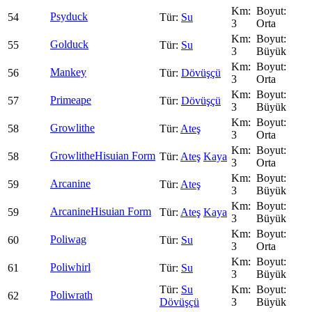
Psyduck
54
Su
3
Orta
Golduck
55
Su
3
Büyük
Mankey
56
Dövüşçü
3
Orta
Primeape
57
Dövüşçü
3
Büyük
Growlithe
58
Ateş
3
Orta
Growlithe
Hisuian Form
58
Ateş
Kaya
3
Orta
Arcanine
59
Ateş
3
Büyük
Arcanine
Hisuian Form
59
Ateş
Kaya
3
Büyük
Poliwag
60
Su
3
Orta
Poliwhirl
61
Su
3
Büyük
Su
Poliwrath
62
Dövüşçü
3
Büyük