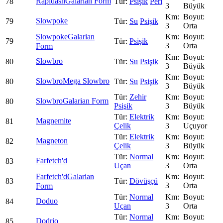
Rapidash
Galarian Form
78
Psişik
Peri
3
Büyük
Slowpoke
79
Su
Psişik
3
Orta
Slowpoke
Galarian
79
Psişik
3
Orta
Form
Slowbro
80
Su
Psişik
3
Büyük
Slowbro
Mega Slowbro
80
Su
Psişik
3
Büyük
Zehir
Slowbro
Galarian Form
80
Psişik
3
Büyük
Elektrik
Magnemite
81
Çelik
3
Uçuyor
Elektrik
Magneton
82
Çelik
3
Büyük
Normal
Farfetch'd
83
Uçan
3
Orta
Farfetch'd
Galarian
83
Dövüşçü
3
Orta
Form
Normal
Doduo
84
Uçan
3
Orta
Normal
Dodrio
85