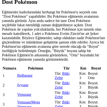
Dost Pokémon
Eğitmenler kadrolarındaki herhangi bir Pokémon'u seçerek onu
"Dost Pokémon" yapabilirler. Bu Pokémon eğitmenin avatarının
yanında görünür. Aynı anda sadece bir tane Dost Pokémon
seçilebilir fakat istenildiği zaman değiştirilmeye açıktır. Dost
Pokémon ile yapılan yolculuklarda, her Pokémon için tanımlı olan
mesafe katedilerek, 1 adet o Pokémon Evrim Zinciri'ne ait Şeker
kazanılabilir. Böylece Eğitmenler, sahip oldukları nadir Pokémon'ları
güçlendirme ve mümkünse geliştirme şansını elde ederler. Ayrıca bir
Pokémon'un eğitmenin avatarına göre nerede olacağı da "Boyut"
özelliğiyle belirtilmiştir. Örneğin, "Büyük" boyuta sahip bir
Pokémon Eğitmen'in arkasında görünürken, "Orta" boyuttaki bir
Pokémon eğitmenin yanında görünmektedir.
Numara
Pokémon
Tür
Km
Boyut
Bitki
Bulbasaur
1
Zehir
3
Orta
Bitki
Ivysaur
2
Zehir
3
Büyük
Bitki
Venusaur
3
Zehir
3
Büyük
Venusaur
Mega
Bitki
3
Zehir
3
Büyük
Venusaur