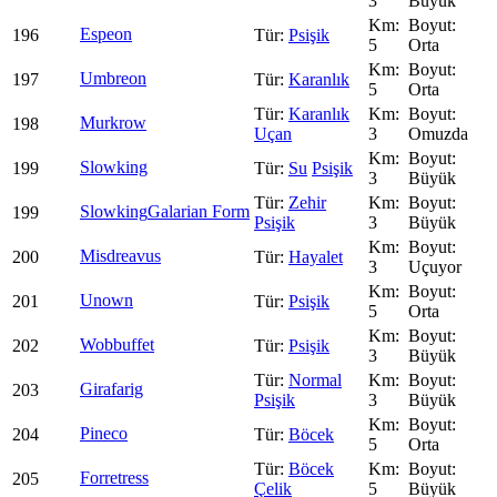
3
Büyük
Espeon
196
Psişik
5
Orta
Umbreon
197
Karanlık
5
Orta
Karanlık
Murkrow
198
Uçan
3
Omuzda
Slowking
199
Su
Psişik
3
Büyük
Zehir
Slowking
Galarian Form
199
Psişik
3
Büyük
Misdreavus
200
Hayalet
3
Uçuyor
Unown
201
Psişik
5
Orta
Wobbuffet
202
Psişik
3
Büyük
Normal
Girafarig
203
Psişik
3
Büyük
Pineco
204
Böcek
5
Orta
Böcek
Forretress
205
Çelik
5
Büyük