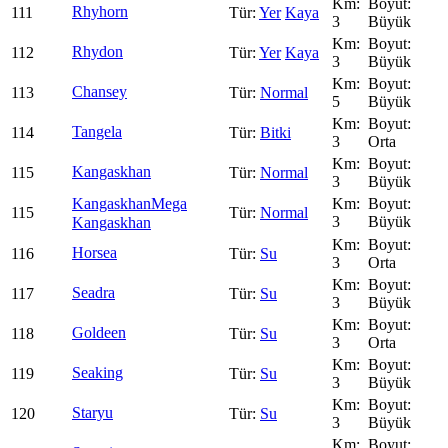
Rhyhorn
111
Yer
Kaya
3
Büyük
Rhydon
112
Yer
Kaya
3
Büyük
Chansey
113
Normal
5
Büyük
Tangela
114
Bitki
3
Orta
Kangaskhan
115
Normal
3
Büyük
Kangaskhan
Mega
115
Normal
3
Büyük
Kangaskhan
Horsea
116
Su
3
Orta
Seadra
117
Su
3
Büyük
Goldeen
118
Su
3
Orta
Seaking
119
Su
3
Büyük
Staryu
120
Su
3
Büyük