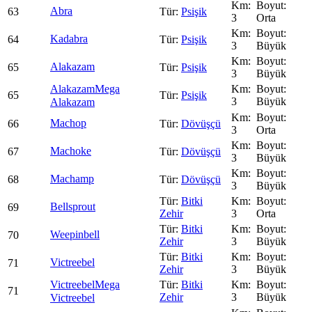
Abra
63
Psişik
3
Orta
Kadabra
64
Psişik
3
Büyük
Alakazam
65
Psişik
3
Büyük
Alakazam
Mega
65
Psişik
3
Büyük
Alakazam
Machop
66
Dövüşçü
3
Orta
Machoke
67
Dövüşçü
3
Büyük
Machamp
68
Dövüşçü
3
Büyük
Bitki
Bellsprout
69
Zehir
3
Orta
Bitki
Weepinbell
70
Zehir
3
Büyük
Bitki
Victreebel
71
Zehir
3
Büyük
Victreebel
Mega
Bitki
71
Zehir
3
Büyük
Victreebel