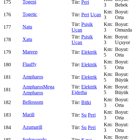
Togepi
175
Peri
3
Bebek
Togetic
176
Peri
Uçan
3
Orta
Psişik
Natu
177
Uçan
3
Omuzda
Psişik
Xatu
178
Uçan
3
Uçuyor
Mareep
179
Elektrik
5
Orta
Flaaffy
180
Elektrik
5
Orta
Ampharos
181
Elektrik
5
Büyük
Ampharos
Mega
Elektrik
181
Ejderha
5
Büyük
Ampharos
Bellossom
182
Bitki
3
Orta
Marill
183
Su
Peri
3
Orta
Azumarill
184
Su
Peri
3
Orta
Sudowoodo
185
Kaya