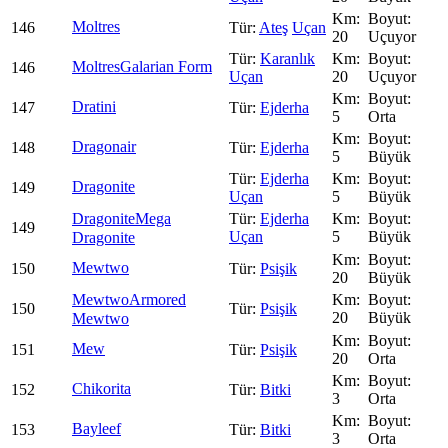
Moltres
146
Ateş
Uçan
20
Uçuyor
Karanlık
Moltres
Galarian Form
146
Uçan
20
Uçuyor
Dratini
147
Ejderha
5
Orta
Dragonair
148
Ejderha
5
Büyük
Ejderha
Dragonite
149
Uçan
5
Büyük
Dragonite
Mega
Ejderha
149
Uçan
5
Büyük
Dragonite
Mewtwo
150
Psişik
20
Büyük
Mewtwo
Armored
150
Psişik
20
Büyük
Mewtwo
Mew
151
Psişik
20
Orta
Chikorita
152
Bitki
3
Orta
Bayleef
153
Bitki
3
Orta