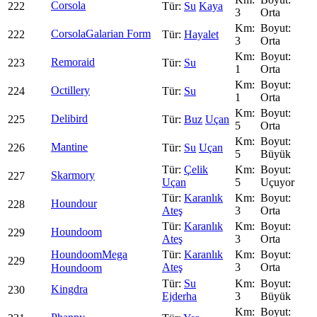
Corsola
222
Su
Kaya
3
Orta
Corsola
Galarian Form
222
Hayalet
3
Orta
Remoraid
223
Su
1
Orta
Octillery
224
Su
1
Orta
Delibird
225
Buz
Uçan
5
Orta
Mantine
226
Su
Uçan
5
Büyük
Çelik
Skarmory
227
Uçan
5
Uçuyor
Karanlık
Houndour
228
Ateş
3
Orta
Karanlık
Houndoom
229
Ateş
3
Orta
Houndoom
Mega
Karanlık
229
Ateş
3
Orta
Houndoom
Su
Kingdra
230
Ejderha
3
Büyük