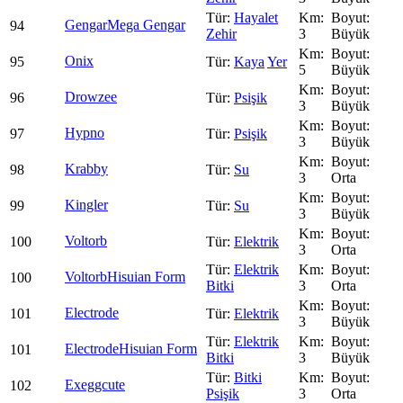
Hayalet
Gengar
Mega Gengar
94
Zehir
3
Büyük
Onix
95
Kaya
Yer
5
Büyük
Drowzee
96
Psişik
3
Büyük
Hypno
97
Psişik
3
Büyük
Krabby
98
Su
3
Orta
Kingler
99
Su
3
Büyük
Voltorb
100
Elektrik
3
Orta
Elektrik
Voltorb
Hisuian Form
100
Bitki
3
Orta
Electrode
101
Elektrik
3
Büyük
Elektrik
Electrode
Hisuian Form
101
Bitki
3
Büyük
Bitki
Exeggcute
102
Psişik
3
Orta