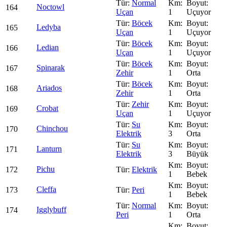
Normal
Noctowl
164
Uçan
1
Uçuyor
Böcek
Ledyba
165
Uçan
1
Uçuyor
Böcek
Ledian
166
Uçan
1
Uçuyor
Böcek
Spinarak
167
Zehir
1
Orta
Böcek
Ariados
168
Zehir
1
Orta
Zehir
Crobat
169
Uçan
1
Uçuyor
Su
Chinchou
170
Elektrik
3
Orta
Su
Lanturn
171
Elektrik
3
Büyük
Pichu
172
Elektrik
1
Bebek
Cleffa
173
Peri
1
Bebek
Normal
Igglybuff
174
Peri
1
Orta