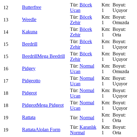
Böcek
Butterfree
12
Uçan
1
Uçuyor
Böcek
Weedle
13
Zehir
1
Omuzda
Böcek
Kakuna
14
Zehir
1
Orta
Böcek
Beedrill
15
Zehir
1
Uçuyor
Böcek
Beedrill
Mega Beedrill
15
Zehir
1
Uçuyor
Normal
Pidgey
16
Uçan
1
Omuzda
Normal
Pidgeotto
17
Uçan
1
Uçuyor
Normal
Pidgeot
18
Uçan
1
Uçuyor
Normal
Pidgeot
Mega Pidgeot
18
Uçan
1
Uçuyor
Rattata
19
Normal
1
Orta
Karanlık
Rattata
Alolan Form
19
Normal
1
Orta