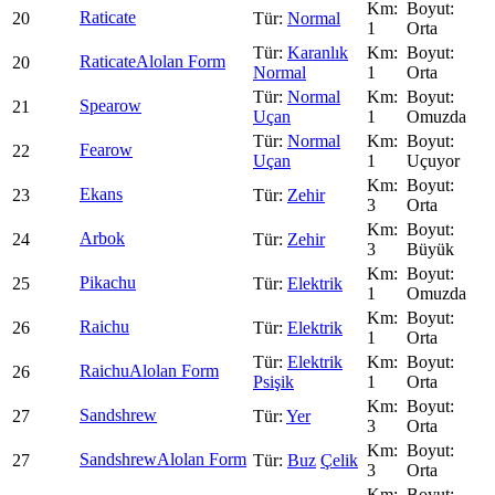
Raticate
20
Normal
1
Orta
Karanlık
Raticate
Alolan Form
20
Normal
1
Orta
Normal
Spearow
21
Uçan
1
Omuzda
Normal
Fearow
22
Uçan
1
Uçuyor
Ekans
23
Zehir
3
Orta
Arbok
24
Zehir
3
Büyük
Pikachu
25
Elektrik
1
Omuzda
Raichu
26
Elektrik
1
Orta
Elektrik
Raichu
Alolan Form
26
Psişik
1
Orta
Sandshrew
27
Yer
3
Orta
Sandshrew
Alolan Form
27
Buz
Çelik
3
Orta