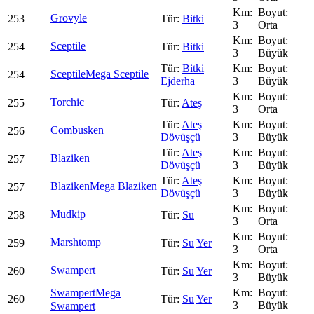
Grovyle
253
Bitki
3
Orta
Sceptile
254
Bitki
3
Büyük
Bitki
Sceptile
Mega Sceptile
254
Ejderha
3
Büyük
Torchic
255
Ateş
3
Orta
Ateş
Combusken
256
Dövüşçü
3
Büyük
Ateş
Blaziken
257
Dövüşçü
3
Büyük
Ateş
Blaziken
Mega Blaziken
257
Dövüşçü
3
Büyük
Mudkip
258
Su
3
Orta
Marshtomp
259
Su
Yer
3
Orta
Swampert
260
Su
Yer
3
Büyük
Swampert
Mega
260
Su
Yer
3
Büyük
Swampert