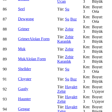
Uçan
3
Büyük
Seel
86
Su
3
Orta
Dewgong
87
Su
Buz
3
Orta
Grimer
88
Zehir
3
Büyük
Zehir
Grimer
Alolan Form
88
Karanlık
3
Büyük
Muk
89
Zehir
3
Büyük
Zehir
Muk
Alolan Form
89
Karanlık
3
Büyük
Shellder
90
Su
3
Orta
Cloyster
91
Su
Buz
3
Büyük
Hayalet
Gastly
92
Zehir
3
Uçuyor
Hayalet
Haunter
93
Zehir
3
Uçuyor
Hayalet
Gengar
94
Zehir
3
Büyük