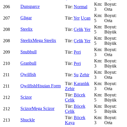
Dunsparce
206
Normal
3
Orta
Gligar
207
Yer
Uçan
5
Orta
Steelix
208
Çelik
Yer
5
Büyük
Steelix
Mega Steelix
208
Çelik
Yer
5
Büyük
Snubbull
209
Peri
3
Orta
Granbull
210
Peri
3
Büyük
Qwilfish
211
Su
Zehir
3
Orta
Karanlık
Qwilfish
Hisuian Form
211
Zehir
3
Orta
Böcek
Scizor
212
Çelik
5
Büyük
Böcek
Scizor
Mega Scizor
212
Çelik
5
Büyük
Böcek
Shuckle
213
Kaya
3
Orta