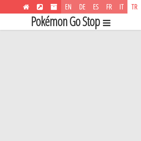
EN
DE
ES
FR
IT
TR
Pokémon Go Stop