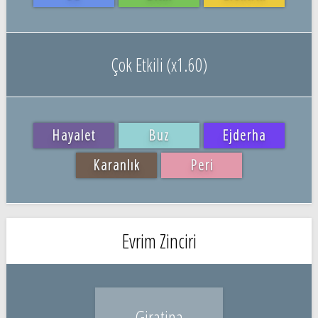
Çok Etkili (x1.60)
Hayalet
Buz
Ejderha
Karanlık
Peri
Evrim Zinciri
Giratina