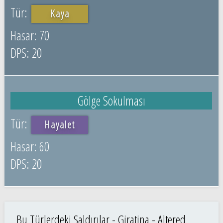
Kaya
70
20
Gölge Sokulması
Hayalet
60
20
Bu Türlerdeki Saldırılar - Giratina - Altered