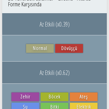
Forme Karşısında
Az Etkili (x0.39)
Normal
Dövüşçü
Az Etkili (x0.62)
Zehir
Böcek
Ateş
Su
Bitki
Elektrik