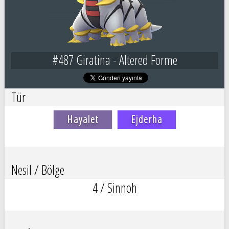
#487 Giratina - Altered Forme
Tür
Hayalet
Ejderha
Nesil / Bölge
4 / Sinnoh