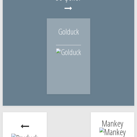
Golduck
Mankey