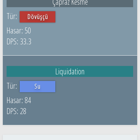
Çapraz Kesme
Dövüşçü
50
33.3
Liquidation
Su
84
28