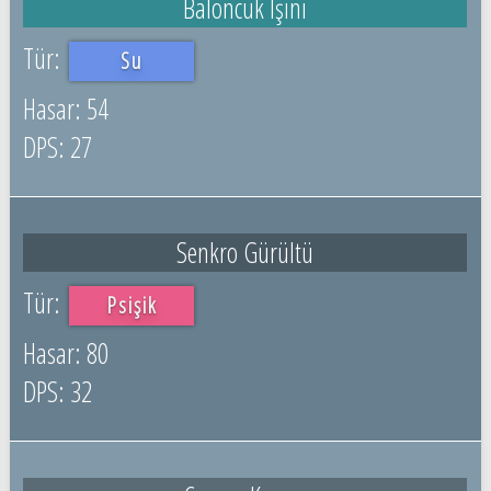
Baloncuk Işını
Su
54
27
Senkro Gürültü
Psişik
80
32