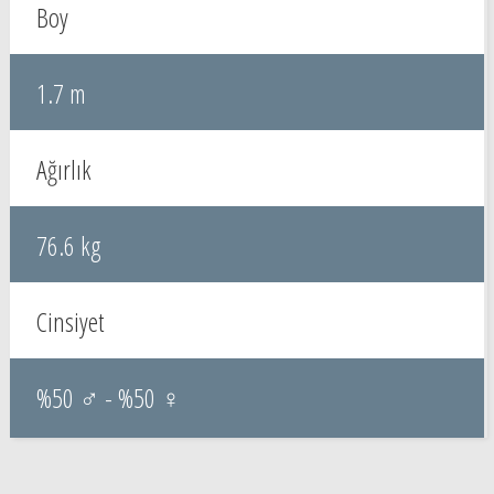
Boy
1.7 m
Ağırlık
76.6 kg
Cinsiyet
%50 ♂ - %50 ♀