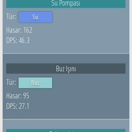
Su Pompası
Su
162
46.3
Buz Işını
Buz
95
27.1