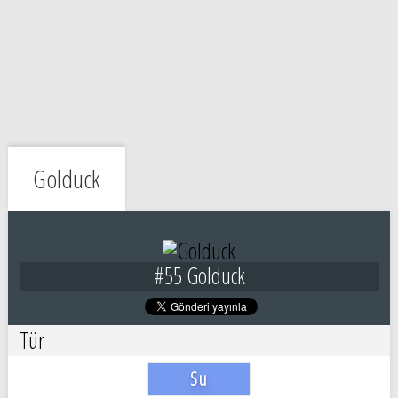
Golduck
#55 Golduck
Tür
Su