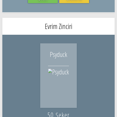
Evrim Zinciri
Psyduck
50 Şeker