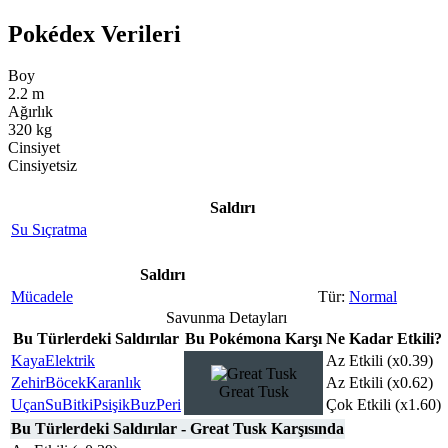
Pokédex Verileri
Boy
2.2 m
Ağırlık
320 kg
Cinsiyet
Cinsiyetsiz
Saldırı
Su Sıçratma
Saldırı
Mücadele
Normal
Savunma Detayları
Bu Türlerdeki Saldırılar
Bu Pokémona Karşı
Ne Kadar Etkili?
Kaya
Elektrik
Az Etkili (x0.39)
Zehir
Böcek
Karanlık
Az Etkili (x0.62)
Great Tusk
Uçan
Su
Bitki
Psişik
Buz
Peri
Çok Etkili (x1.60)
Bu Türlerdeki Saldırılar - Great Tusk Karşısında