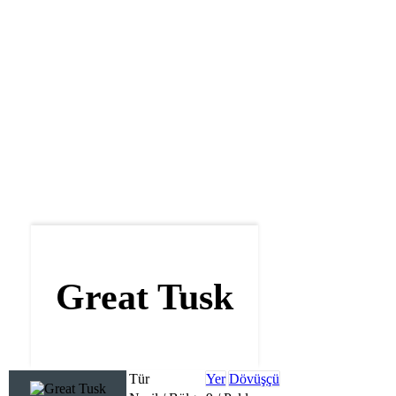
Great Tusk
Tür
Yer
Dövüşçü