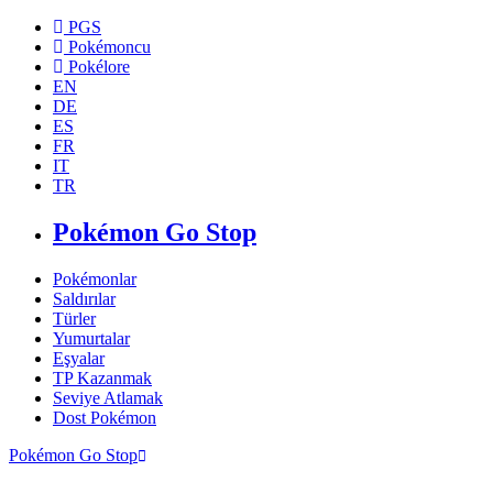
PGS
Pokémoncu
Pokélore
EN
DE
ES
FR
IT
TR
Pokémon Go Stop
Pokémonlar
Saldırılar
Türler
Yumurtalar
Eşyalar
TP Kazanmak
Seviye Atlamak
Dost Pokémon
Pokémon Go Stop