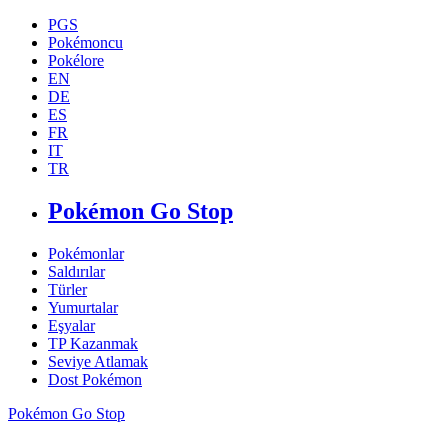
PGS
Pokémoncu
Pokélore
EN
DE
ES
FR
IT
TR
Pokémon Go Stop
Pokémonlar
Saldırılar
Türler
Yumurtalar
Eşyalar
TP Kazanmak
Seviye Atlamak
Dost Pokémon
Pokémon Go Stop