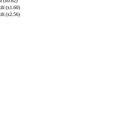
i (x0.62)
ili (x1.60)
ili (x2.56)