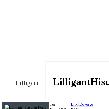
Lilligant
His
Lilligant
Tür
Bitki
Dövüşçü