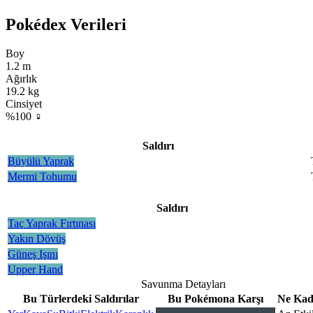
Pokédex Verileri
Boy
1.2 m
Ağırlık
19.2 kg
Cinsiyet
%100 ♀
Saldırı
Büyülü Yaprak
Mermi Tohumu
Saldırı
Taç Yaprak Fırtınası
Yakın Dövüş
Güneş Işını
Upper Hand
Savunma Detayları
Bu Türlerdeki Saldırılar
Bu Pokémona Karşı
Ne Kada