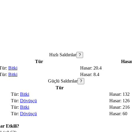
Hızlı Saldırılar
?
Tür
Hasa
Bitki
20.4
Bitki
8.4
Güçlü Saldırılar
?
Tür
Bitki
132
Dövüşçü
126
Bitki
216
Dövüşçü
60
r Etkili?