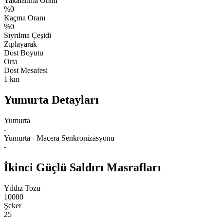
Yakalanma Oranı
%0
Kaçma Oranı
%0
Sıyrılma Çeşidi
Zıplayarak
Dost Boyutu
Orta
Dost Mesafesi
1 km
Yumurta Detayları
Yumurta
-
Yumurta - Macera Senkronizasyonu
-
İkinci Güçlü Saldırı Masrafları
Yıldız Tozu
10000
Şeker
25