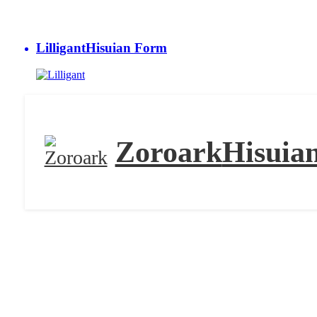
Lilligant
Hisuian Form
Zoroark
Hisuia