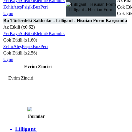
Yer
Kaya
Su
Bitki
Elektrik
Karanlık
Az Etkil
Zehir
Ateş
Psişik
Buz
Peri
Çok Etk
Lilligant - Hisuian Form
Uçan
Çok Etk
Bu Türlerdeki Saldırılar - Lilligant - Hisuian Form Karşısında
Az Etkili (x0.62)
Yer
Kaya
Su
Bitki
Elektrik
Karanlık
Çok Etkili (x1.60)
Zehir
Ateş
Psişik
Buz
Peri
Çok Etkili (x2.56)
Uçan
Evrim Zinciri
Evrim Zinciri
Lilligant
Hisuian Form
Formlar
Lilligant