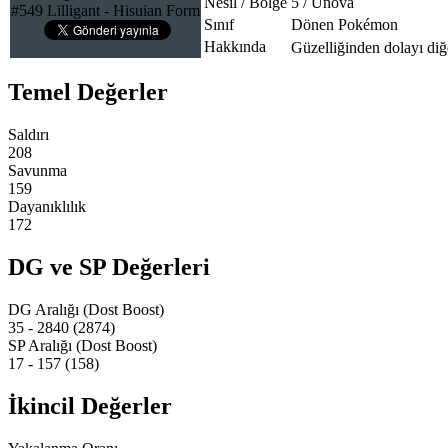
Nesil / Bölge
5 / Unova
#549 Lilligant - Hisuian Form
Sınıf
Dönen Pokémon
Hakkında
Güzelliğinden dolayı diğ
Temel Değerler
Saldırı
208
Savunma
159
Dayanıklılık
172
DG ve SP Değerleri
DG Aralığı (Dost Boost)
35 - 2840 (2874)
SP Aralığı (Dost Boost)
17 - 157 (158)
İkincil Değerler