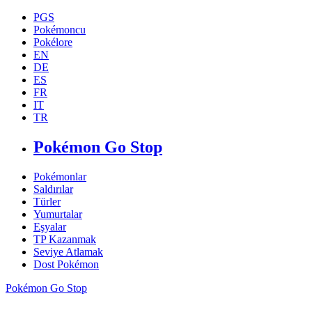
PGS
Pokémoncu
Pokélore
EN
DE
ES
FR
IT
TR
Pokémon Go Stop
Pokémonlar
Saldırılar
Türler
Yumurtalar
Eşyalar
TP Kazanmak
Seviye Atlamak
Dost Pokémon
Pokémon Go Stop