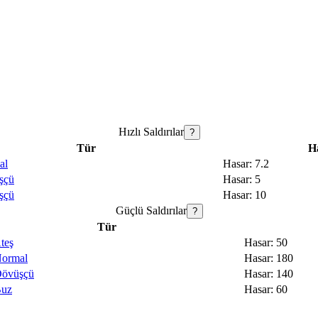
Hızlı Saldırılar
?
Tür
H
al
7.2
şçü
5
şçü
10
Güçlü Saldırılar
?
Tür
teş
50
ormal
180
övüşçü
140
uz
60