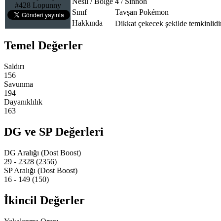
Nesil / Bölge
4 / Sinnoh
#428 Lopunny
Sınıf
Tavşan Pokémon
Hakkında
Dikkat çekecek şekilde temkinlidi
Temel Değerler
Saldırı
156
Savunma
194
Dayanıklılık
163
DG ve SP Değerleri
DG Aralığı (Dost Boost)
29 - 2328 (2356)
SP Aralığı (Dost Boost)
16 - 149 (150)
İkincil Değerler