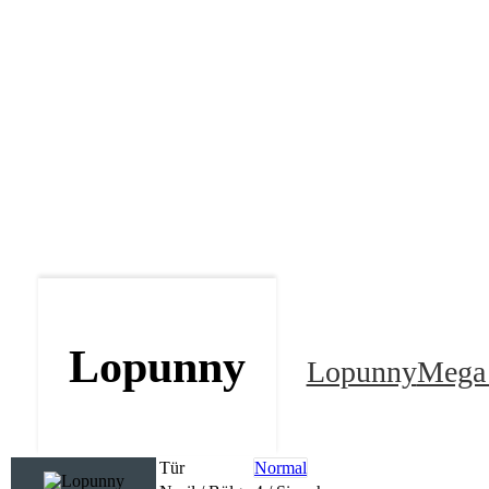
Lopunny
Lopunny
Mega
Tür
Normal