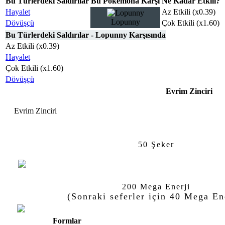
Bu Türlerdeki Saldırılar
Bu Pokémona Karşı
Ne Kadar Etkili?
Hayalet
Az Etkili (x0.39)
Lopunny
Dövüşçü
Çok Etkili (x1.60)
Bu Türlerdeki Saldırılar - Lopunny Karşısında
Az Etkili (x0.39)
Hayalet
Çok Etkili (x1.60)
Dövüşçü
Evrim Zinciri
Evrim Zinciri
Buneary
50 Şeker
Lopunny
200 Mega Enerji
(Sonraki seferler için 40 Mega En
Formlar