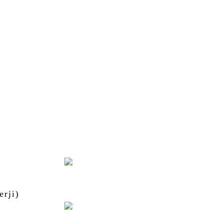
Lopunny
Lopunny
Mega Lopunny
erji)