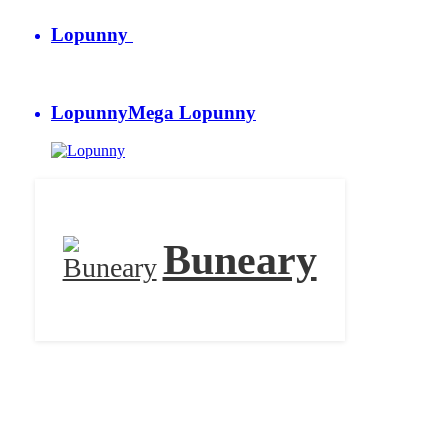
Lopunny
Lopunny
Mega Lopunny
Buneary