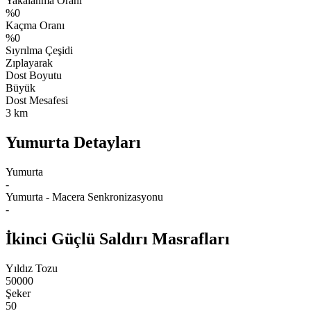
Yakalanma Oranı
%0
Kaçma Oranı
%0
Sıyrılma Çeşidi
Zıplayarak
Dost Boyutu
Büyük
Dost Mesafesi
3 km
Yumurta Detayları
Yumurta
-
Yumurta - Macera Senkronizasyonu
-
İkinci Güçlü Saldırı Masrafları
Yıldız Tozu
50000
Şeker
50