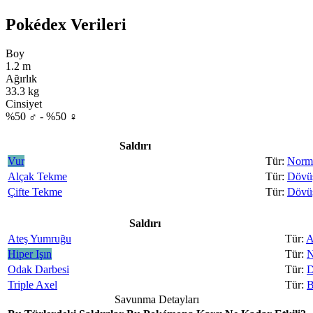
Pokédex Verileri
Boy
1.2 m
Ağırlık
33.3 kg
Cinsiyet
%50 ♂ - %50 ♀
Saldırı
Vur
Norm
Alçak Tekme
Dövü
Çifte Tekme
Dövü
Saldırı
Ateş Yumruğu
A
Hiper Işın
N
Odak Darbesi
D
Triple Axel
B
Savunma Detayları