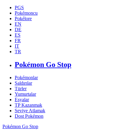
PGS
Pokémoncu
Pokélore
EN
DE
ES
FR
IT
TR
Pokémon Go Stop
Pokémonlar
Saldırılar
Türler
Yumurtalar
Eşyalar
TP Kazanmak
Seviye Atlamak
Dost Pokémon
Pokémon Go Stop