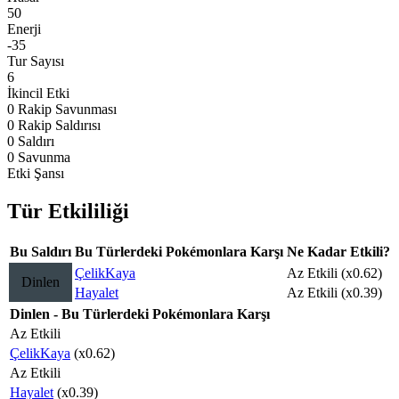
50
Enerji
-35
Tur Sayısı
6
İkincil Etki
0 Rakip Savunması
0 Rakip Saldırısı
0 Saldırı
0 Savunma
Etki Şansı
Tür Etkililiği
Bu Saldırı
Bu Türlerdeki Pokémonlara Karşı
Ne Kadar Etkili?
Çelik
Kaya
Az Etkili (x0.62)
Dinlen
Hayalet
Az Etkili (x0.39)
Dinlen - Bu Türlerdeki Pokémonlara Karşı
Az Etkili
Çelik
Kaya
(x0.62)
Az Etkili
Hayalet
(x0.39)