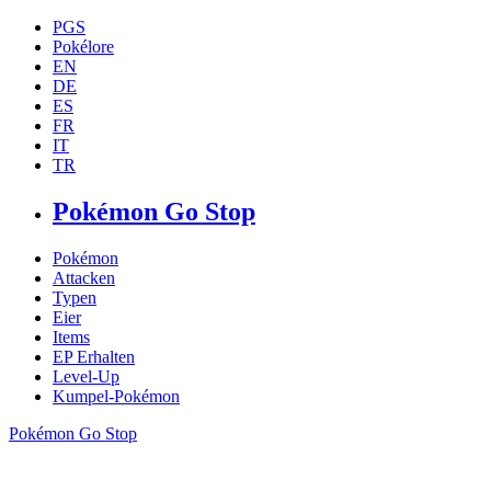
PGS
Pokélore
EN
DE
ES
FR
IT
TR
Pokémon Go Stop
Pokémon
Attacken
Typen
Eier
Items
EP Erhalten
Level-Up
Kumpel-Pokémon
Pokémon Go Stop