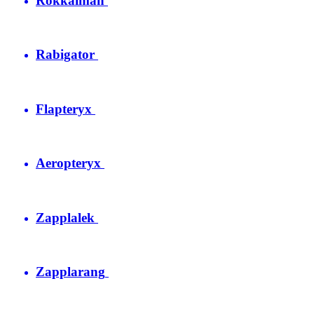
Rokkaiman
Rabigator
Flapteryx
Aeropteryx
Zapplalek
Zapplarang