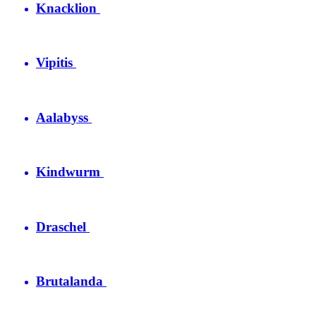
Knacklion
Vipitis
Aalabyss
Kindwurm
Draschel
Brutalanda