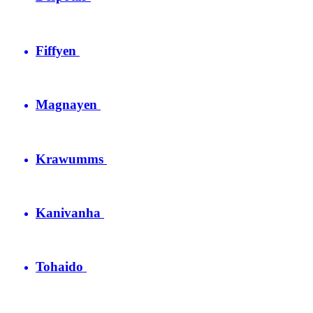
Fiffyen
Magnayen
Krawumms
Kanivanha
Tohaido