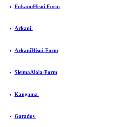
Fukano
Hisui-Form
Arkani
Arkani
Hisui-Form
Sleima
Alola-Form
Kangama
Garados