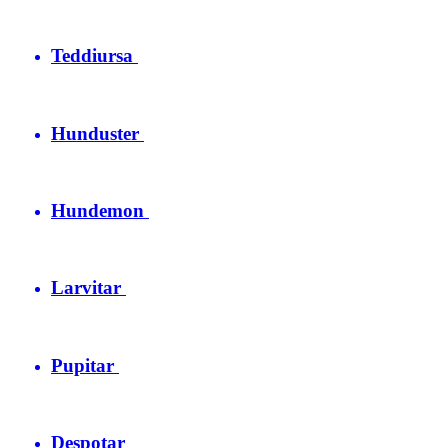
Teddiursa
Hunduster
Hundemon
Larvitar
Pupitar
Despotar