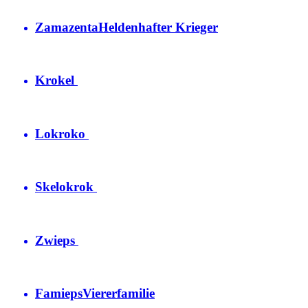
Zamazenta
Heldenhafter Krieger
Krokel
Lokroko
Skelokrok
Zwieps
Famieps
Viererfamilie