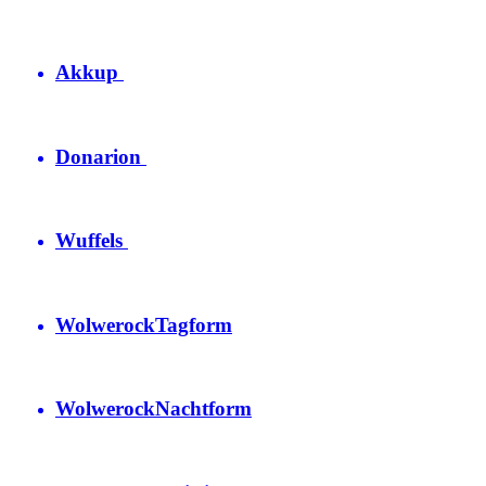
Akkup
Donarion
Wuffels
Wolwerock
Tagform
Wolwerock
Nachtform