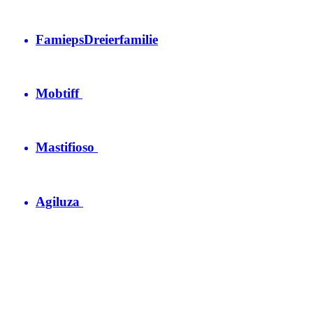
Famieps
Dreierfamilie
Mobtiff
Mastifioso
Agiluza