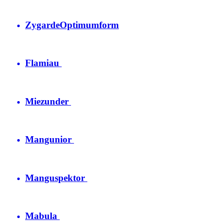
Zygarde
Optimumform
Flamiau
Miezunder
Mangunior
Manguspektor
Mabula