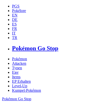
PGS
Pokélore
EN
DE
ES
FR
IT
TR
Pokémon Go Stop
Pokémon
Attacken
Typen
Eier
Items
EP Erhalten
Level-Up
Kumpel-Pokémon
Pokémon Go Stop