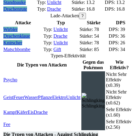
Standpauke
Unlicht
13.2
13.2
Drachenrute
Drache
16.8
16.8
Lade-Attacken
?
Attacke
Typ
Stärke
DPS
Wirbler
Unlicht
78
39
Drachenklaue
Drache
54
36
Knirscher
Unlicht
78
26
Matschbombe
Gift
85
34
Typen-Effektivität
Gegen das
Wie
Die Typen von Attacken
Pokémon
Effektiv?
Nicht Sehr
Psycho
Effektiv
(x0.39)
Nicht Sehr
Geist
Feuer
Wasser
Pflanze
Elektro
Unlicht
Effektiv
(x0.62)
Schlingking
Sehr Effektiv
Kampf
Käfer
Eis
Drache
(x1.60)
Sehr Effektiv
Fee
(x2.56)
Die Typen von Attacken - Against Schlingking