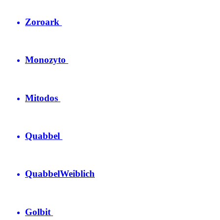
Zoroark
Monozyto
Mitodos
Quabbel
Quabbel
Weiblich
Golbit