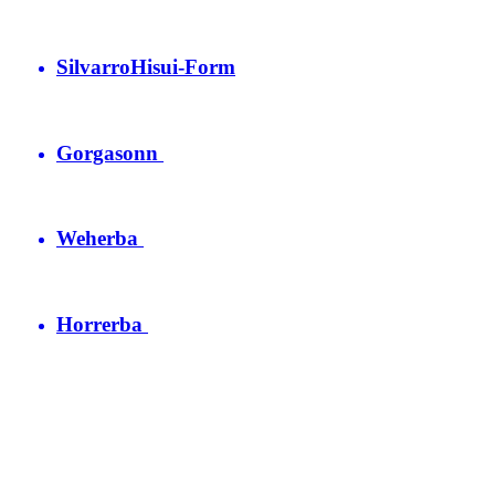
Silvarro
Hisui-Form
Gorgasonn
Weherba
Horrerba