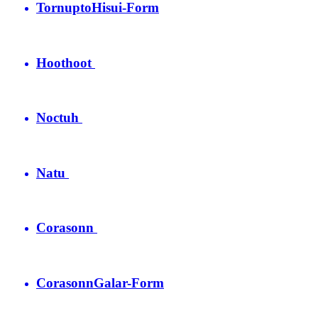
Tornupto
Hisui-Form
Hoothoot
Noctuh
Natu
Corasonn
Corasonn
Galar-Form