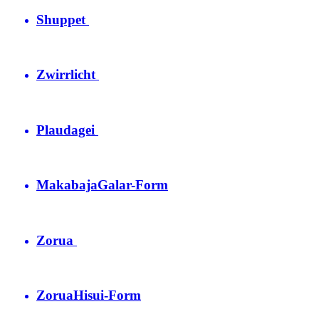
Shuppet
Zwirrlicht
Plaudagei
Makabaja
Galar-Form
Zorua
Zorua
Hisui-Form