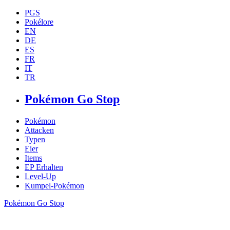
PGS
Pokélore
EN
DE
ES
FR
IT
TR
Pokémon Go Stop
Pokémon
Attacken
Typen
Eier
Items
EP Erhalten
Level-Up
Kumpel-Pokémon
Pokémon Go Stop