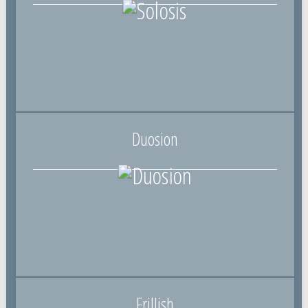
Duosion
Frillish