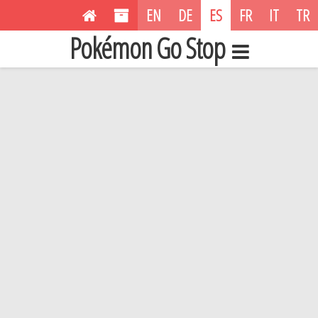
EN
DE
ES
FR
IT
TR
Pokémon Go Stop