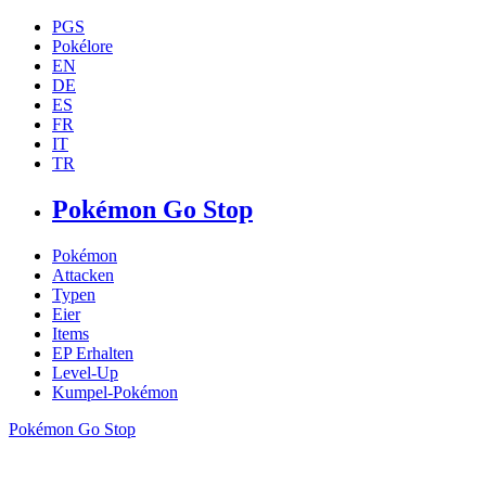
PGS
Pokélore
EN
DE
ES
FR
IT
TR
Pokémon Go Stop
Pokémon
Attacken
Typen
Eier
Items
EP Erhalten
Level-Up
Kumpel-Pokémon
Pokémon Go Stop