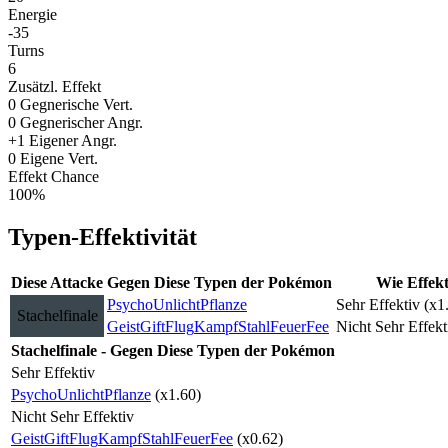
Energie
-35
Turns
6
Zusätzl. Effekt
0 Gegnerische Vert.
0 Gegnerischer Angr.
+1 Eigener Angr.
0 Eigene Vert.
Effekt Chance
100%
Typen-Effektivität
Diese Attacke
Gegen Diese Typen der Pokémon
Wie Effekt
Psycho
Unlicht
Pflanze
Sehr Effektiv (x1
Stachelfinale
Geist
Gift
Flug
Kampf
Stahl
Feuer
Fee
Nicht Sehr Effekt
Stachelfinale - Gegen Diese Typen der Pokémon
Sehr Effektiv
Psycho
Unlicht
Pflanze
(x1.60)
Nicht Sehr Effektiv
Geist
Gift
Flug
Kampf
Stahl
Feuer
Fee
(x0.62)