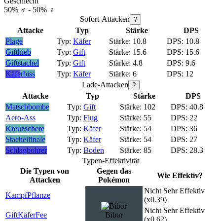
Geschlecht
50% ♂ - 50% ♀
Sofort-Attacken
?
Attacke
Typ
Stärke
DPS
Plage
Käfer
10.8
10.8
Gifthieb
Gift
15.6
15.6
Giftstachel
Gift
4.8
9.6
Käferbiss
Käfer
6
12
Lade-Attacken
?
Attacke
Typ
Stärke
DPS
Matschbombe
Gift
102
40.8
Aero-Ass
Flug
55
22
Kreuzschere
Käfer
54
36
Stachelfinale
Käfer
54
27
Schlagbohrer
Boden
85
28.3
Typen-Effektivität
Die Typen von
Gegen das
Wie Effektiv?
Attacken
Pokémon
Nicht Sehr Effektiv
Kampf
Pflanze
(x0.39)
Nicht Sehr Effektiv
Gift
Käfer
Fee
Bibor
(x0.62)