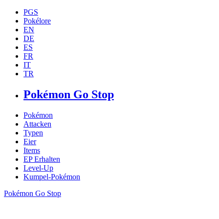
PGS
Pokélore
EN
DE
ES
FR
IT
TR
Pokémon Go Stop
Pokémon
Attacken
Typen
Eier
Items
EP Erhalten
Level-Up
Kumpel-Pokémon
Pokémon Go Stop