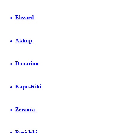
Elezard
Akkup
Donarion
Kapu-Riki
Zeraora
Regieleki