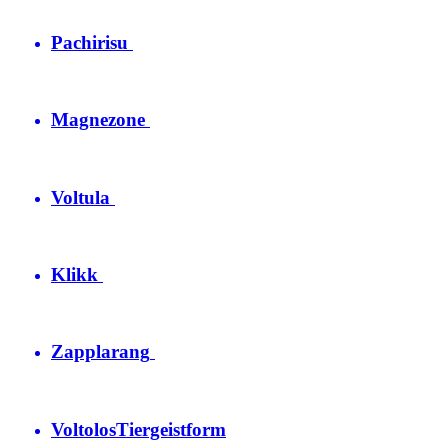
Pachirisu
Magnezone
Voltula
Klikk
Zapplarang
Voltolos
Tiergeistform