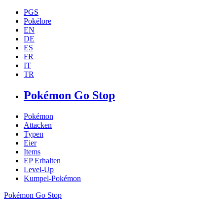
PGS
Pokélore
EN
DE
ES
FR
IT
TR
Pokémon Go Stop
Pokémon
Attacken
Typen
Eier
Items
EP Erhalten
Level-Up
Kumpel-Pokémon
Pokémon Go Stop