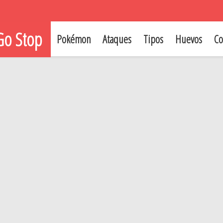
o Stop
Pokémon
Ataques
Tipos
Huevos
Co