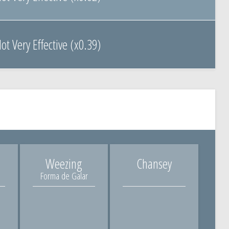
ot Very Effective (x0.39)
Weezing
Chansey
Forma de Galar