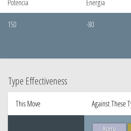
Potencia
Energia
150
-80
Type Effectiveness
This Move
Against These 
Acero