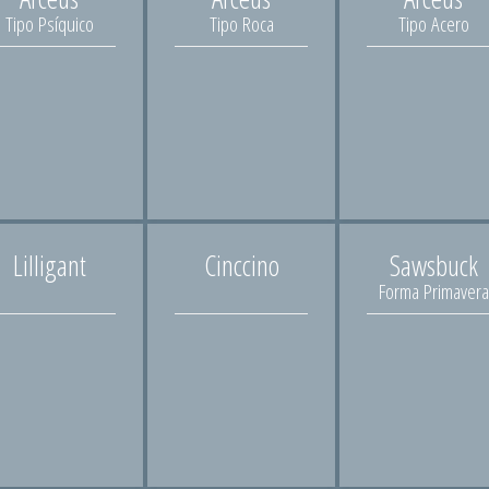
Tipo Psíquico
Tipo Roca
Tipo Acero
Lilligant
Cinccino
Sawsbuck
Forma Primavera