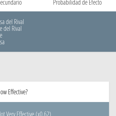
Secundario
Probabilidad de Efecto
sa del Rival
e del Rival
ue
nsa
ow Effective?
ot Very Effective (x0.62)