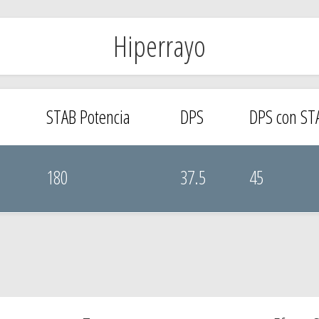
Hiperrayo
STAB Potencia
DPS
DPS con ST
180
37.5
45