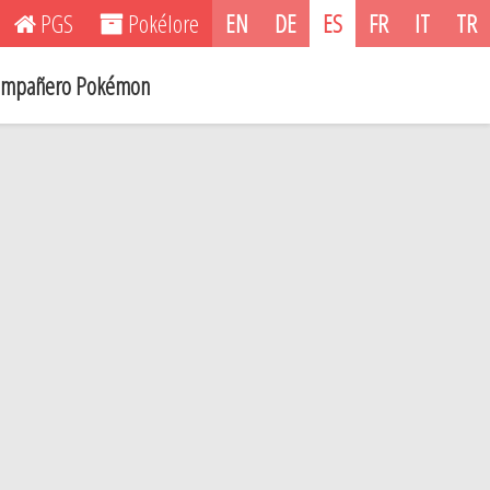
PGS
Pokélore
EN
DE
ES
FR
IT
TR
mpañero Pokémon