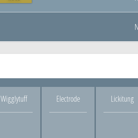
N
Wigglytuff
Electrode
Lickitung