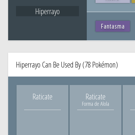
Hiperrayo
Fantasma
Hiperrayo Can Be Used By (78 Pokémon)
Raticate
Raticate
Forma de Alola