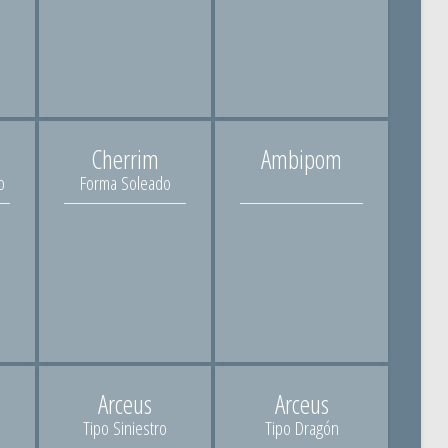
Cherrim
Ambipom
o
Forma Soleado
Arceus
Arceus
Tipo Siniestro
Tipo Dragón