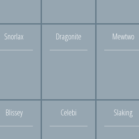
Snorlax
Dragonite
Mewtwo
Blissey
Celebi
Slaking