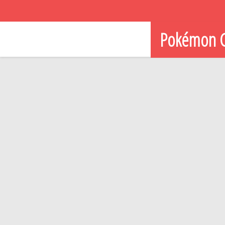
Pokémon G