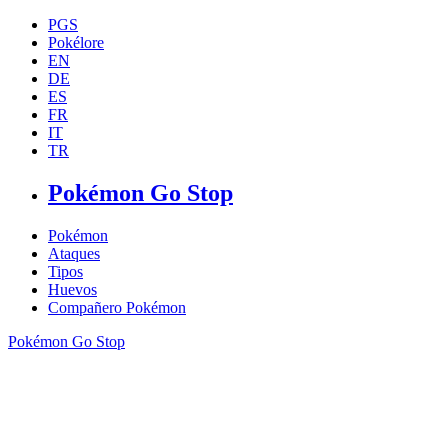
PGS
Pokélore
EN
DE
ES
FR
IT
TR
Pokémon Go Stop
Pokémon
Ataques
Tipos
Huevos
Compañero Pokémon
Pokémon Go Stop