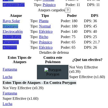
Cabezazo Zen
Psíquico
11
11
Ataques cargados
?
Ataque
Tipo
Poder
DPS
Rayo Solar
Planta
180
36
Hiperrayo
Normal
180
45
Electrocañón
Eléctrico
140
40
Doble Rayo
Bicho
75
25
Psicorrayo
Psíquico
65
21.7
Chispazo
Eléctrico
65
26
Detalles de defensa
Estos Tipos de
Contra este
¿Qué tan efectivo?
Ataques
Pokémon
Not Very Effective
Fantasma
(x0.39)
Porygon
Lucha
Super Effective (x1.60)
Estos Tipos de Ataques - En Contra Porygon
Not Very Effective (x0.39)
Fantasma
Super Effective (x1.60)
Lucha