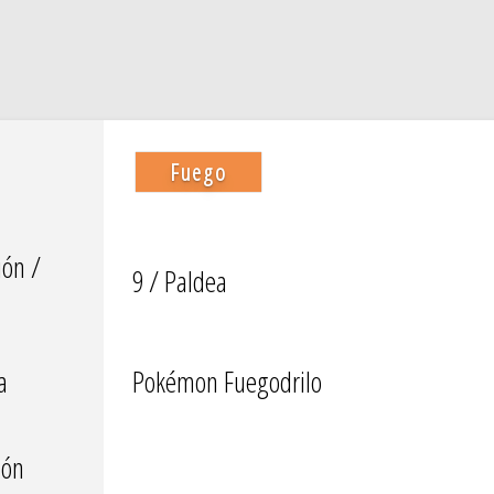
Fuego
ión /
9 / Paldea
a
Pokémon Fuegodrilo
ión