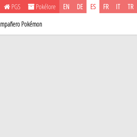
PGS
Pokélore
EN
DE
ES
FR
IT
TR
mpañero Pokémon