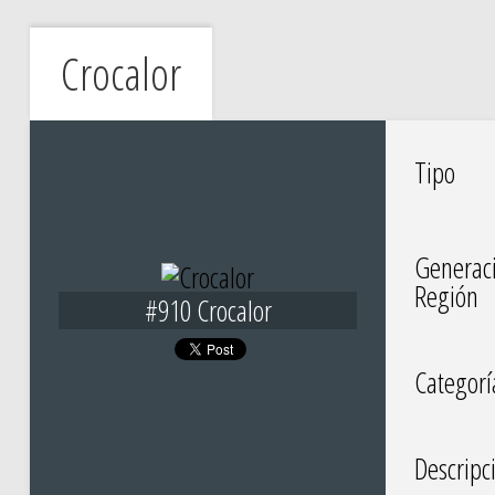
Crocalor
Tipo
Generac
Región
#910 Crocalor
Categorí
Descripc