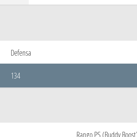
Defensa
134
Rango PS (Buddy Boost