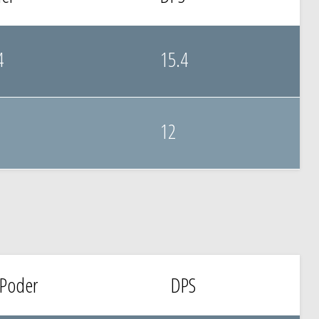
4
15.4
12
Poder
DPS