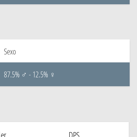
Sexo
87.5% ♂ - 12.5% ♀
er
DPS