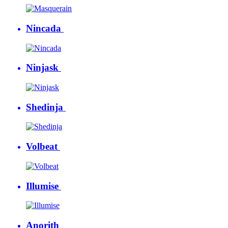
Nincada
Ninjask
Shedinja
Volbeat
Illumise
Anorith