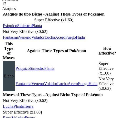
12
Ataques
Ataques de tipo Bicho - Against These Types of Pokémon
Super Effective (x1.60)
Psíquico
Siniestro
Planta
Not Very Effective (x0.62)
Fantasma
Veneno
Volador
Lucha
Acero
Fuego
Hada
This
Type
How
Against These Types of Pokémon
of
Effective?
Moves
Super
Psíquico
Siniestro
Planta
Effective
(x1.60)
Bicho
Not Very
Fantasma
Veneno
Volador
Lucha
Acero
Fuego
Hada
Effective
(x0.62)
Moves of These Types - Against Bicho Type of Pokémon
Not Very Effective (x0.62)
Lucha
Planta
Tierra
Super Effective (x1.60)
Roca
Volador
Fuego