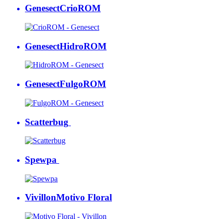
Genesect
CrioROM
Genesect
HidroROM
Genesect
FulgoROM
Scatterbug
Spewpa
Vivillon
Motivo Floral