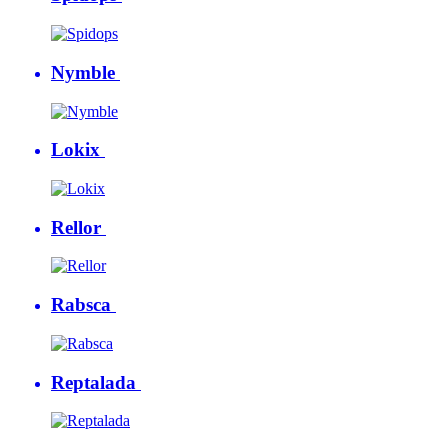
Nymble
Lokix
Rellor
Rabsca
Reptalada