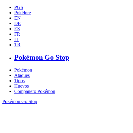
PGS
Pokélore
EN
DE
ES
FR
IT
TR
Pokémon Go Stop
Pokémon
Ataques
Tipos
Huevos
Compañero Pokémon
Pokémon Go Stop