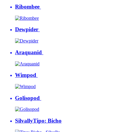
Ribombee
Dewpider
Araquanid
Wimpod
Golisopod
Silvally
Tipo: Bicho