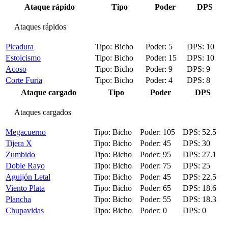
Ataque rápido
Tipo
Poder
DPS
Ataques rápidos
Picadura
Bicho
5
10
Estoicismo
Bicho
15
10
Acoso
Bicho
9
9
Corte Furia
Bicho
4
8
Ataque cargado
Tipo
Poder
DPS
Ataques cargados
Megacuerno
Bicho
105
52.5
Tijera X
Bicho
45
30
Zumbido
Bicho
95
27.1
Doble Rayo
Bicho
75
25
Aguijón Letal
Bicho
45
22.5
Viento Plata
Bicho
65
18.6
Plancha
Bicho
55
18.3
Chupavidas
Bicho
0
0