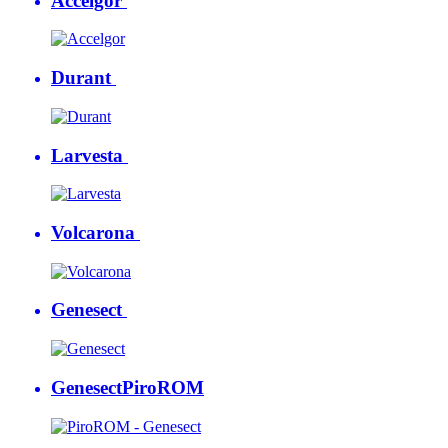
Accelgor
Durant
Larvesta
Volcarona
Genesect
Genesect
PiroROM