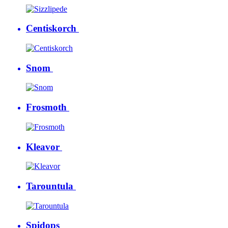
Centiskorch
Snom
Frosmoth
Kleavor
Tarountula
Spidops