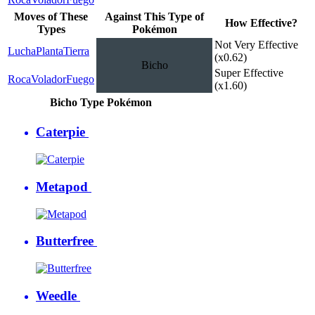
Moves of These
Against This Type of
How Effective?
Types
Pokémon
Not Very Effective
Lucha
Planta
Tierra
(x0.62)
Bicho
Super Effective
Roca
Volador
Fuego
(x1.60)
Bicho Type Pokémon
Caterpie
Metapod
Butterfree
Weedle