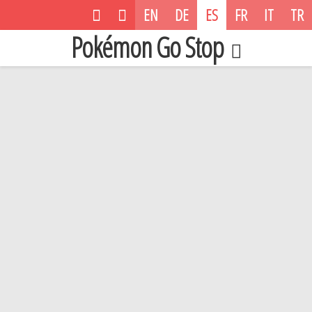
EN
DE
ES
FR
IT
TR
Pokémon Go Stop