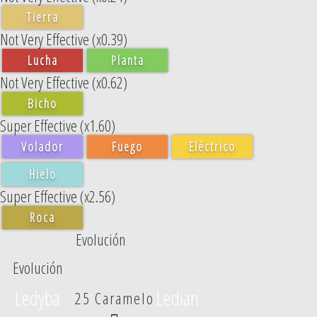
Tierra
Not Very Effective (x0.39)
Lucha
Planta
Not Very Effective (x0.62)
Bicho
Super Effective (x1.60)
Volador
Fuego
Eléctrico
Hielo
Super Effective (x2.56)
Roca
Evolución
Evolución
Ledyba
Ledian
25 Caramelo