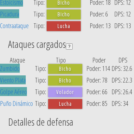
Estoicismo
18
12
Bicho
Picadura
6
12
Bicho
Contraataque
13
13
Lucha
Ataques cargados
?
Ataque
Tipo
Poder
DPS
Zumbido
114
32.6
Bicho
Viento Plata
78
22.3
Bicho
Golpe Aéreo
66
26.4
Volador
Puño Dinámico
85
34
Lucha
Detalles de defensa