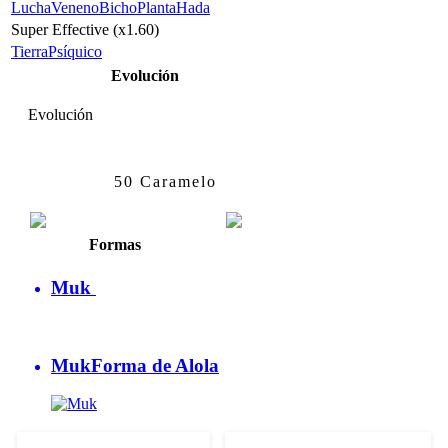
Lucha
Veneno
Bicho
Planta
Hada
Super Effective (x1.60)
Tierra
Psíquico
Evolución
Evolución
Grimer
Muk
50 Caramelo
Formas
Muk
Muk
Forma de Alola