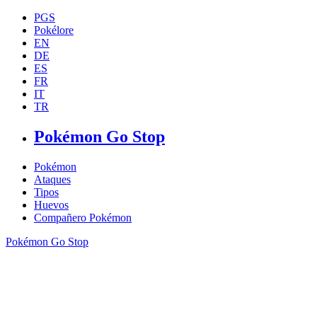
PGS
Pokélore
EN
DE
ES
FR
IT
TR
Pokémon Go Stop
Pokémon
Ataques
Tipos
Huevos
Compañero Pokémon
Pokémon Go Stop