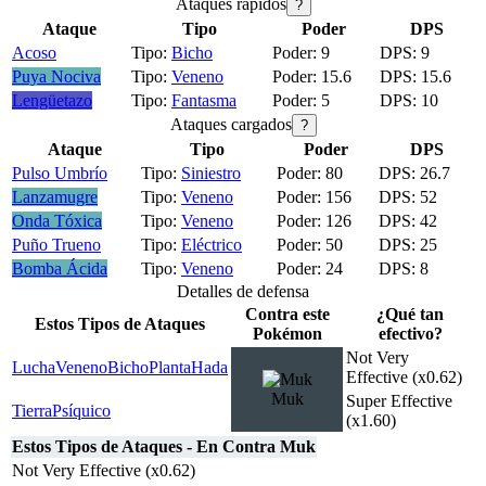
Ataques rápidos
?
Ataque
Tipo
Poder
DPS
Acoso
Bicho
9
9
Puya Nociva
Veneno
15.6
15.6
Lengüetazo
Fantasma
5
10
Ataques cargados
?
Ataque
Tipo
Poder
DPS
Pulso Umbrío
Siniestro
80
26.7
Lanzamugre
Veneno
156
52
Onda Tóxica
Veneno
126
42
Puño Trueno
Eléctrico
50
25
Bomba Ácida
Veneno
24
8
Detalles de defensa
Contra este
¿Qué tan
Estos Tipos de Ataques
Pokémon
efectivo?
Not Very
Lucha
Veneno
Bicho
Planta
Hada
Effective (x0.62)
Muk
Super Effective
Tierra
Psíquico
(x1.60)
Estos Tipos de Ataques - En Contra Muk
Not Very Effective (x0.62)