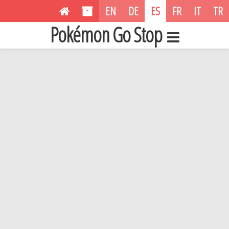
EN
DE
ES
FR
IT
TR
Pokémon Go Stop