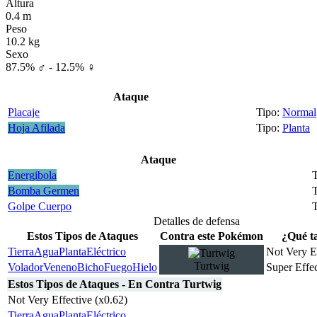
Altura
0.4 m
Peso
10.2 kg
Sexo
87.5% ♂ - 12.5% ♀
Ataque
Placaje
Normal
Hoja Afilada
Planta
Ataque
Energibola
Bomba Germen
Golpe Cuerpo
Detalles de defensa
Estos Tipos de Ataques
Contra este Pokémon
¿Qué ta
Tierra
Agua
Planta
Eléctrico
Not Very Ef
Turtwig
Volador
Veneno
Bicho
Fuego
Hielo
Super Effec
Estos Tipos de Ataques - En Contra Turtwig
Not Very Effective (x0.62)
Tierra
Agua
Planta
Eléctrico