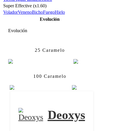
Super Effective (x1.60)
Volador
Veneno
Bicho
Fuego
Hielo
Evolución
Evolución
Turtwig
Grotle
25 Caramelo
Grotle
Torterra
100 Caramelo
Deoxys