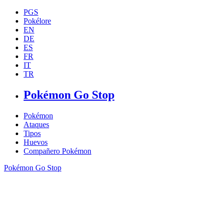
PGS
Pokélore
EN
DE
ES
FR
IT
TR
Pokémon Go Stop
Pokémon
Ataques
Tipos
Huevos
Compañero Pokémon
Pokémon Go Stop