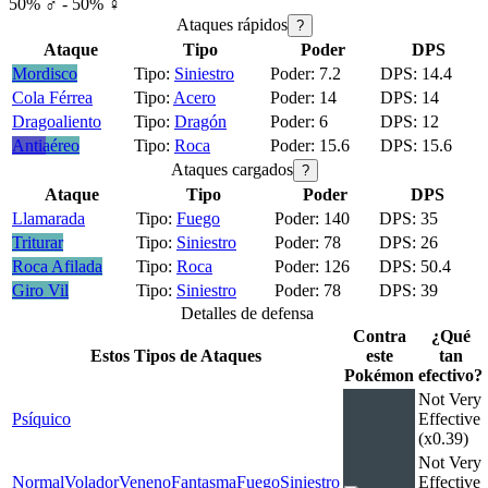
50% ♂ - 50% ♀
Ataques rápidos
?
Ataque
Tipo
Poder
DPS
Mordisco
Siniestro
7.2
14.4
Cola Férrea
Acero
14
14
Dragoaliento
Dragón
6
12
Antiaéreo
Roca
15.6
15.6
Ataques cargados
?
Ataque
Tipo
Poder
DPS
Llamarada
Fuego
140
35
Triturar
Siniestro
78
26
Roca Afilada
Roca
126
50.4
Giro Vil
Siniestro
78
39
Detalles de defensa
Contra
¿Qué
Estos Tipos de Ataques
este
tan
Pokémon
efectivo?
Not Very
Psíquico
Effective
(x0.39)
Not Very
Normal
Volador
Veneno
Fantasma
Fuego
Siniestro
Effective