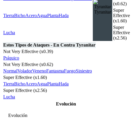
(x0.62)
Super
Tyranitar
Tierra
Bicho
Acero
Agua
Planta
Hada
Effective
(x1.60)
Super
Lucha
Effective
(x2.56)
Estos Tipos de Ataques - En Contra Tyranitar
Not Very Effective (x0.39)
Psíquico
Not Very Effective (x0.62)
Normal
Volador
Veneno
Fantasma
Fuego
Siniestro
Super Effective (x1.60)
Tierra
Bicho
Acero
Agua
Planta
Hada
Super Effective (x2.56)
Lucha
Evolución
Evolución