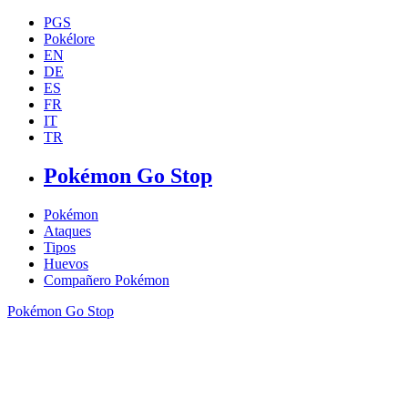
PGS
Pokélore
EN
DE
ES
FR
IT
TR
Pokémon Go Stop
Pokémon
Ataques
Tipos
Huevos
Compañero Pokémon
Pokémon Go Stop